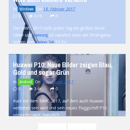
In
On
18. Februar 2017
Windows
0
4.1K
0
Der MWC 2017 rückt jeden Tag ein großes Stück
näher und
ist natürlich einer der Ehrengäste.
Samsung
Neben dem
S3 für...
Galaxy Tab
READ MORE
Huawei P10: Neue Bilder zeigen Blau,
Gold und sogar Grün
In
On
17. Februar 2017
Android
0
3.4K
0
Kurz vor dem MWC 2017, auf dem auch Huawei
vertreten sein wird und sein neues Flaggschiff P10
vorstellen wird. Natürlich...
READ MORE