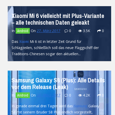
Xiaomi Mi 6 vielleicht mit Plus-Variante
– alle technischen Daten geleakt
In
On
27. März 2017
0
3.5K
0
Android
Das
Mi 6 ist in letzter Zeit Grund für
Xiaomi
Schlagzeilen, schließlich soll das neue Flaggschiff der
Traditions-Chinesen sogar den aktuellen...
READ MORE
Samsung Galaxy S8 (Plus): Alle Details
vor dem Release (Leak)
In
On
26. März 2017
0
4.2K
0
Android
In gerade einmal drei Tagen wird das
Galaxy
Samsung
S8 mit seinem Bruder S8 Plus endlich vorgestellt,