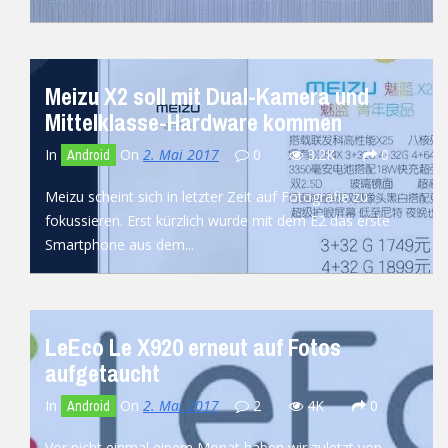
READ MORE
Meizu X2 soll mit Dual-Kamera und
Mittelklasse-Hardware kommen
In
On
2. Mai 2017
0
3.2K
0
Android
Meizu scheint sich in letzter Zeit auf Fotografie zu
fokussieren. Erst kürzlich wurde mit dem E2 das erste
Smartphone aus dem...
READ MORE
LeEco Le X920 erneut auf Fotos
aufgetaucht
In
On
2. Mai 2017
2
4K
0
Android
Vor nicht einmal einem Monat haben wir zuletzt von