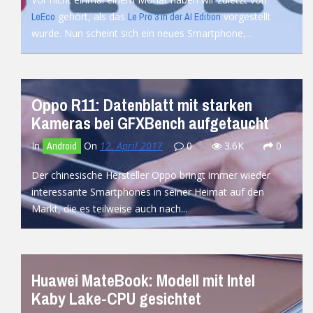
gehört, als das
vorgestellt
LeEco
Le Pro 3 in der AI Edition
wurde. Nun scheint sich ein neues Smartphone,...
READ MORE
Oppo R11: Datenblatt mit starken
Kameras bei GFXBench aufgetaucht
In
On
12. April 2017
0
3.6K
0
Android
Der chinesische Hersteller Oppo bringt immer wieder
interessante Smartphones in seiner Heimat auf den
Markt, die es teilweise auch nach...
READ MORE
Huawei MateBook: Modell mit Intel
Kaby Lake-CPU gesichtet