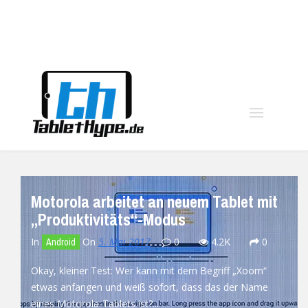
moo
Motorola arbeitet an neuem Tablet mit
„Produktivitäts“-Modus
In
On
5. Mai 2017
0
4.2K
0
Android
Okay, kleiner Test: Wer kann mit dem Begriff „Xoom“
etwas anfangen und weiß sofort, dass das der Name
eines Motorola-Tablets ist?...