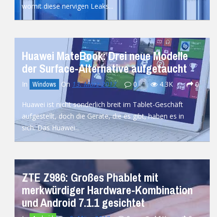
womit diese nervigen Leaks...
READ MORE
Huawei MateBook: Drei neue Modelle
der Surface-Alternative aufgetaucht
In
On
13. März 2017
0
4.3K
0
Windows
Huawei ist nicht sonderlich breit im Tablet-Geschäft
aufgestellt, doch die Geräte, die es gibt, haben es in
sich. Das Huawei...
READ MORE
ZTE Z986: Großes Phablet mit
merkwürdiger Hardware-Kombination
und Android 7.1.1 gesichtet