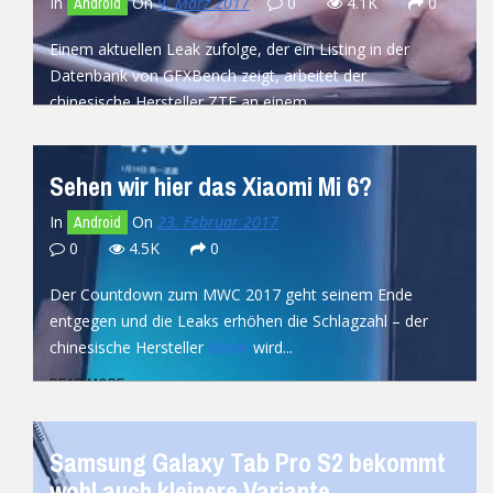
In
On
9. März 2017
0
4.1K
0
Android
Einem aktuellen Leak zufolge, der ein Listing in der
Datenbank von GFXBench zeigt, arbeitet der
chinesische Hersteller ZTE an einem...
READ MORE
Sehen wir hier das Xiaomi Mi 6?
In
On
23. Februar 2017
Android
0
4.5K
0
Der Countdown zum MWC 2017 geht seinem Ende
entgegen und die Leaks erhöhen die Schlagzahl – der
chinesische Hersteller
wird...
Xiaomi
READ MORE
Samsung Galaxy Tab Pro S2 bekommt
wohl auch kleinere Variante