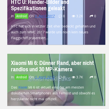
HTC U: Render-Bilder und
Spezifikationen geleakt
In
On
3. April 2017
0
3.2K
0
Android
HTC hat sich in letzter Zeit eher bedeckt gehalten und
auch zum MWC 2017 wurde uns noch kein neues
Flaggschiff präsentiert....
READ MORE
Xiaomi Mi 6: Dünner Rand, aber nicht
randlos und 30 MP-Kamera
In
On
3. April 2017
0
3.7K
0
Android
Das
Mi 6 ist aktuell eins der am meisten
Xiaomi
diskutierten Smartphones aus Fernost und obwohl es
hierzulande nicht mal offiziell...
READ MORE