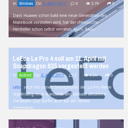
In
On
4. April 2017
0
3.7K
0
Windows
Dass Huawei schon bald eine neue Generation des
MateBook vorstellen wird, hat der chinesische
Hersteller schon selbst verraten. Auch, dass...
READ MORE
LeEco Le Pro 4 soll am 11. April mit
Snapdragon 835 vorgestellt werden
In
On
3. April 2017
3
9.3K
0
Android
setzt mit seinen Smartphones der Le Pro-Reihe
LeEco
regelmäßig neue Standards und verbaut aktuellste
Hardware. Das dürfte auch bei der vierten
Generation...
READ MORE