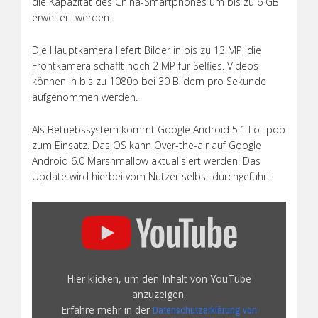
die Kapazität des China-Smartphones um bis zu 6 GB
erweitert werden.
Die Hauptkamera liefert Bilder in bis zu 13 MP, die
Frontkamera schafft noch 2 MP für Selfies. Videos
können in bis zu 1080p bei 30 Bildern pro Sekunde
aufgenommen werden.
Als Betriebssystem kommt Google Android 5.1 Lollipop
zum Einsatz. Das OS kann Over-the-air auf Google
Android 6.0 Marshmallow aktualisiert werden. Das
Update wird hierbei vom Nutzer selbst durchgeführt.
„Gearbest
Review:
UMI
ROME
X
Hier klicken, um den Inhalt von YouTube
3G
anzuzeigen.
Phablet
Erfahre mehr in der
Datenschutzerklärung von