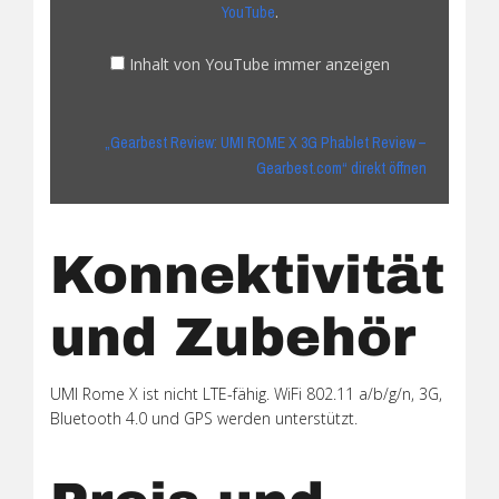
Review
.
YouTube
–
Gearbest.com“
Inhalt von YouTube immer anzeigen
von
YouTube
anzeigen
„Gearbest Review: UMI ROME X 3G Phablet Review –
Gearbest.com“ direkt öffnen
Konnektivität
und Zubehör
UMI Rome X ist nicht LTE-fähig. WiFi 802.11 a/b/g/n, 3G,
Bluetooth 4.0 und GPS werden unterstützt.