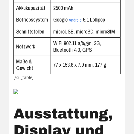
Akkukapazität
2500 mAh
Betriebssystem
Google
5.1 Lollipop
Android
Schnittstellen
microUSB, microSD, microSIM
WiFi 802.11 a/b/g/n, 3G,
Netzwerk
Bluetooth 4.0, GPS
Maße &
77 x 153.8 x 7.9 mm, 177 g
Gewicht
[/su_table]
Ausstattung,
Display und