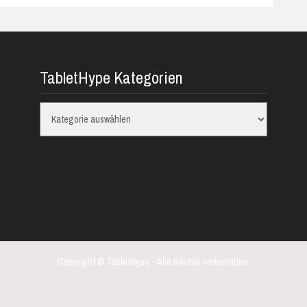
TabletHype Kategorien
TabletHype
Kategorien
Copyright © TabletHype - Alle Rechte vorbehalten.