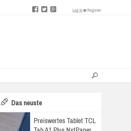
Log in
or
Register
moo
H
Das neuste
E
Preiswertes Tablet TCL
Tab A1 Plus NxtPaper