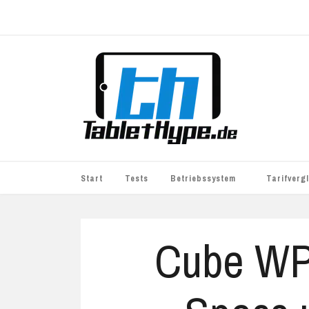
Start
Tests
Betriebssystem
Tarifverg
iOS
simyo
Cube WP
Android
BASE
Windows
WhatsApp S
BlackBerry
o2