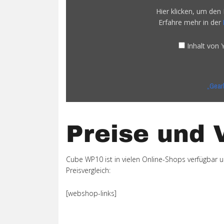
4G
Hier klicken, um den
Phablet
Erfahre mehr in der
–
Gearbest.com“
von
Inhalt von
YouTube
anzeigen
„Gear
Preise und 
Cube WP10 ist in vielen Online-Shops verfügbar un
Preisvergleich:
[webshop-links]