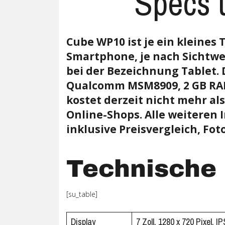
Specs 
Ubuntu
Flatrate-Date
Cube WP10 ist je ein kleines 
Chrome OS
Mobilfunk-Ta
Smartphone, je nach Sichtwe
Firefox OS
Mobilfunk-Ve
bei der Bezeichnung Tablet. 
Qualcomm MSM8909, 2 GB RA
Tizen
Flatrate-Prep
kostet derzeit nicht mehr al
Online-Shops. Alle weiteren 
inklusive Preisvergleich, Fot
Technische
[su_table]
Display
7 Zoll, 1280 x 720 Pixel, I