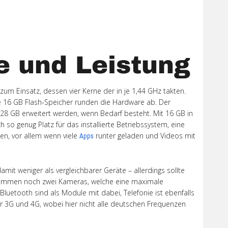
Xiaomi Redmi Note 2
Xiaomi Redmi Note 3 Pr
e und Leistung
Xiaomi Redmi Note 4
insatz, dessen vier Kerne der in je 1,44 GHz takten.
 16 GB Flash-Speicher runden die Hardware ab. Der
28 GB erweitert werden, wenn Bedarf besteht. Mit 16 GB in
 so genug Platz für das installierte Betriebssystem, eine
len, vor allem wenn viele
runter geladen und Videos mit
Apps
amit weniger als vergleichbarer Geräte – allerdings sollte
 kommen noch zwei Kameras, welche eine maximale
luetooth sind als Module mit dabei, Telefonie ist ebenfalls
r 3G und 4G, wobei hier nicht alle deutschen Frequenzen