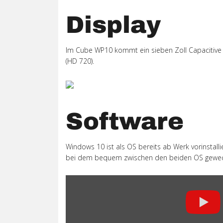
Display
Im Cube WP10 kommt ein sieben Zoll Capacitive D
(HD 720).
Software
Windows 10 ist als OS bereits ab Werk vorinstall
bei dem bequem zwischen den beiden OS gewec
„Gearbest
Review:
Cube
WP10