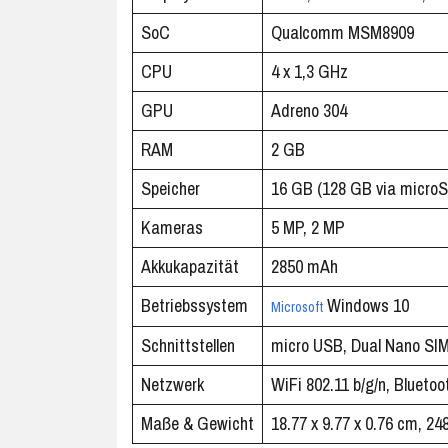
SoC
Qualcomm MSM8909
CPU
4 x 1,3 GHz
GPU
Adreno 304
RAM
2 GB
Speicher
16 GB (128 GB via micro
Kameras
5 MP, 2 MP
Akkukapazität
2850 mAh
Betriebssystem
Windows 10
Microsoft
Schnittstellen
micro USB, Dual Nano SIM
Netzwerk
WiFi 802.11 b/g/n, Blueto
Maße & Gewicht
18.77 x 9.77 x 0.76 cm, 24