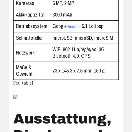
Kameras
5 MP, 2 MP
Akkukapazität
3000 mAh
Betriebssystem
Google
5.1 Lollipop
Android
Schnittstellen
microUSB, microSD, microSIM
WiFi 802.11 a/b/g/n/ac, 3G,
Netzwerk
Bluetooth 4.0, GPS
Maße &
73 x 145.3 x 7.5 mm, 150 g
Gewicht
[/su_table]
Ausstattung,