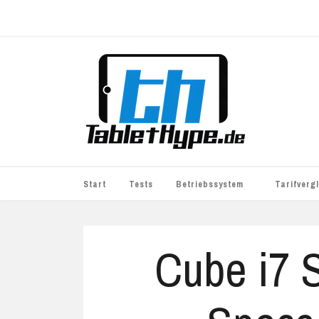
Start
Tests
Betriebssystem
Tarifverg
iOS
simyo
Cube i7 S
Android
BASE
Windows
WhatsApp S
BlackBerry
o2