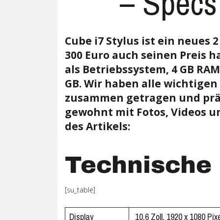
– Specs
Ubuntu
Flatrate-Date
Cube i7 Stylus ist ein neues 2
Chrome OS
Mobilfunk-Ta
300 Euro auch seinen Preis h
Firefox OS
Mobilfunk-Ve
als Betriebssystem, 4 GB RAM
GB. Wir haben alle wichtigen
Tizen
Flatrate-Prep
zusammen getragen und präs
gewohnt mit Fotos, Videos u
des Artikels:
Technische
[su_table]
Display
10,6 Zoll, 1920 x 1080 Pix