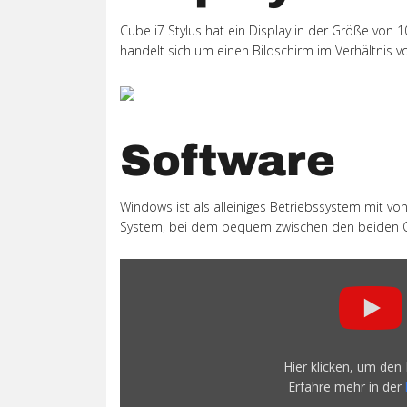
Cube i7 Stylus hat ein Display in der Größe von 10
handelt sich um einen Bildschirm im Verhältnis v
Software
Windows ist als alleiniges Betriebssystem mit von
System, bei dem bequem zwischen den beiden O
„Cube
i7
Stylus
Review
the
Hier klicken, um den
$350
Erfahre mehr in der
Windows