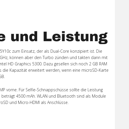
Xiaomi Redmi Note 2
Xiaomi Redmi Note 3 Pr
e und Leistung
Xiaomi Redmi Note 4
5Y10c zum Einsatz, der als Dual-Core konzipiert ist. Die
0 GHz, können aber den Turbo zünden und takten dann mit
U Intel HD Graphics 5300. Dazu gesellen sich noch 2 GB RAM
s die Kapazität erweitert werden, wenn eine microSD-Karte
GB.
P vorne. Für Selfie-Schnappschüsse sollte die Leistung
s beträgt 4500 mAh. WLAN und Bluetooth sind als Module
roSD und Micro-HDMI als Anschlüsse.