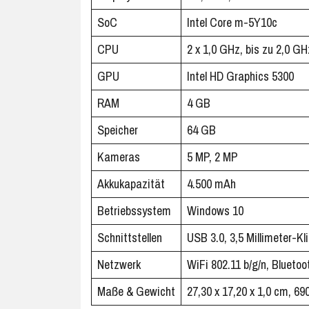
SoC
Intel Core m-5Y10c
CPU
2 x 1,0 GHz, bis zu 2,0 G
GPU
Intel HD Graphics 5300
RAM
4 GB
Speicher
64 GB
Kameras
5 MP, 2 MP
Akkukapazität
4.500 mAh
Betriebssystem
Windows 10
Schnittstellen
USB 3.0, 3,5 Millimeter-K
Netzwerk
WiFi 802.11 b/g/n, Bluetoo
Maße & Gewicht
27,30 x 17,20 x 1,0 cm, 69