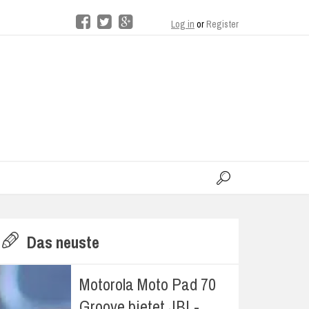
Log in
or
Register
moo
H
Das neuste
E
Motorola Moto Pad 70
Groove bietet JBL-