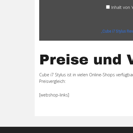
10"
Tablet
Inhalt von
with
Wacom
Review“
„Cube i7 Stylus Re
von
YouTube
anzeigen
Preise und 
Cube i7 Stylus ist in vielen Online-Shops verfügba
Preisvergleich:
[webshop-links]