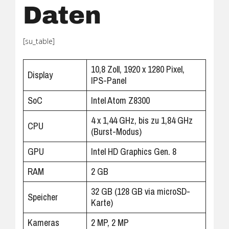
Daten
[su_table]
10,8 Zoll, 1920 x 1280 Pixel,
Display
IPS-Panel
SoC
Intel Atom Z8300
4 x 1,44 GHz, bis zu 1,84 GHz
CPU
(Burst-Modus)
GPU
Intel HD Graphics Gen. 8
RAM
2 GB
32 GB (128 GB via microSD-
Speicher
Karte)
Kameras
2 MP, 2 MP