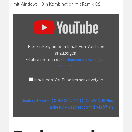
mit Windows 10 in Kombination mit Remix OS.
„Gearbest
Review:
【COUPON:
VI10YT】
CHUWI
Hier klicken, um den Inhalt von YouTube
VI10
anzuzeigen.
Plus
Erfahre mehr in der
Datenschutzerklärung von
Tablet
.
YouTube
PC
–
Inhalt von YouTube immer anzeigen
Gearbest.com“
von
YouTube
„Gearbest Review:【COUPON: VI10YT】CHUWI VI10 Plus
anzeigen
Tablet PC – Gearbest.com“ direkt öffnen