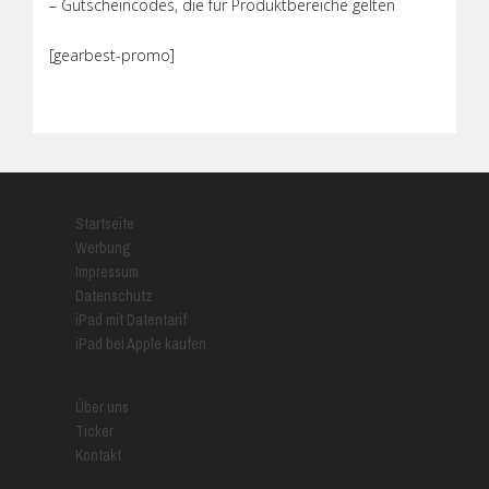
– Gutscheincodes, die für Produktbereiche gelten
[gearbest-promo]
Startseite
Werbung
Impressum
Datenschutz
iPad mit Datentarif
iPad bei Apple kaufen
Über uns
Ticker
Kontakt