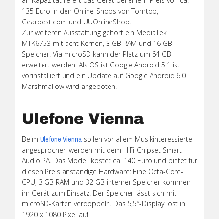
an Kapazität liefert das Gerät bei einem Preis von ca.
135 Euro in den Online-Shops von Tomtop,
Gearbest.com und UUOnlineShop.
Zur weiteren Ausstattung gehört ein MediaTek
MTK6753 mit acht Kernen, 3 GB RAM und 16 GB
Speicher. Via microSD kann der Platz um 64 GB
erweitert werden. Als OS ist Google Android 5.1 ist
vorinstalliert und ein Update auf Google Android 6.0
Marshmallow wird angeboten.
Ulefone Vienna
Beim
sollen vor allem Musikinteressierte
Ulefone Vienna
angesprochen werden mit dem HiFi-Chipset Smart
Audio PA. Das Modell kostet ca. 140 Euro und bietet für
diesen Preis anständige Hardware: Eine Octa-Core-
CPU, 3 GB RAM und 32 GB interner Speicher kommen
im Gerät zum Einsatz. Der Speicher lässt sich mit
microSD-Karten verdoppeln. Das 5,5″-Display löst in
1920 x 1080 Pixel auf.