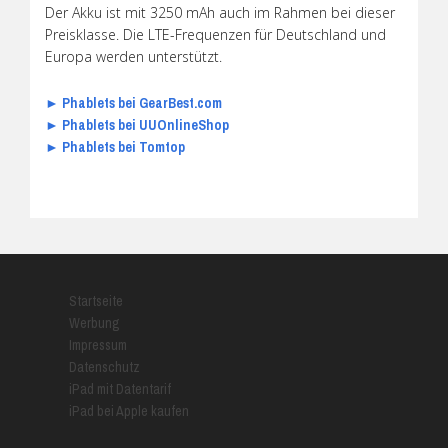
Der Akku ist mit 3250 mAh auch im Rahmen bei dieser
Preisklasse. Die LTE-Frequenzen für Deutschland und
Europa werden unterstützt.
► Phablets bei GearBest.com
► Phablets bei UUOnlineShop
► Phablets bei Tomtop
Startseite
Werbung
Impressum
Datenschutz
iPad mit Datentarif
iPad bei Apple kaufen