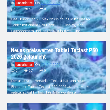
In
On
23. Juli 2026
unsortiertes
0
60
0
Das Honor Pad X9 Max ist ein neues Mittelklasse-
Tablet mit einem 120 Hertz LCD-Display, vier
Lautsprechern und langer Akkulaufzeit. Eine...
READ MORE
Neues preiswertes Tablet Teclast P50
2026 gelauncht
In
On
20. Juli 2026
unsortiertes
0
67
0
Der asiatische Hersteller Teclast hat sein neues
Einsteiger-Tablet Teclast P50 2026 auf den Markt
gebracht. Auf technischer Seite werden ein...
READ MORE