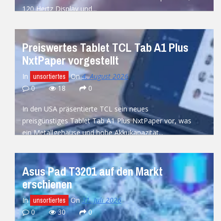
120 Hertz Display und...
READ MORE
Preiswertes Tablet TCL Tab A1 Plus
NxtPaper vorgestellt
In
On
4. August 2026
unsortiertes
0
18
0
In den USA präsentierte TCL sein neues
preisgünstiges Tablet Tab A1 Plus NxtPaper vor, was
ein Metallgehäuse und hohe Akkukapazität...
READ MORE
Asus Pad T3201 auf den Markt
erschienen
In
On
31. Juli 2026
unsortiertes
0
30
0