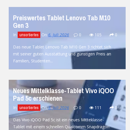
READ MORE
Preiswertes Tablet Lenovo Tab M10
Gen 3
In
On
6. Juli 2026
0
105
0
unsortiertes
Das neue Tablet Lenovo Tab M10 Gen 3 richtet sich
mit seiner guten Ausstattung und günstigen Preis an
Familien, Studenten...
READ MORE
Neues Mittelklasse-Tablet Vivo iQOO
Pad 5c erschienen
In
On
3. Juli 2026
0
111
0
unsortiertes
Das Vivo iQOO Pad 5c ist ein neues Mitteklasse-
Tablet mit einem schnellen Qualcomm Snapdragon