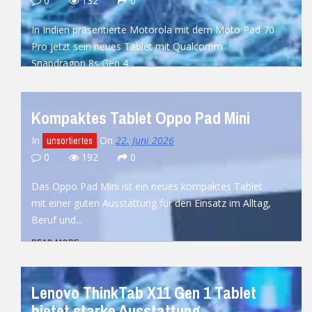
0
132
0
In Indien präsentierte Motorola mit dem Moto Pad 70
Pro jetzt sein neues Tablet mit Qualcomm
Snapdragon 8s Gen 4...
READ MORE
Kompaktes Tablet Oppo Pad Mini
In
On
22. Juni 2026
unsortiertes
0
192
0
Das Oppo Pad Mini ist ein neues kompaktes Tablet
mit einer guten Ausstattung für den Einsatz im Alltag,
Beruf und...
READ MORE
Lenovo ThinkTab X11 Gen 1 Tablet
bietet starke Ausstattung