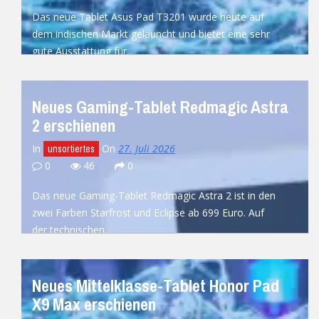
Das neue Tablet Asus Pad T3201 wurde heute auf
dem indischen Markt gelauncht und bietet eine sehr
gute Ausstattung für...
READ MORE
Neues Gaming-Tablet Redmagic Astra
2 erschienen
In
On
27. Juli 2026
unsortiertes
0
46
0
Das neue Gaming-Tablet Redmagic Astra 2 ist in den
zwei Farben Starfrost und Eclipse ab 699 Euro. Auf
der technischen...
READ MORE
Neues Mittelklasse-Tablet Honor Pad
X9 Max erschienen