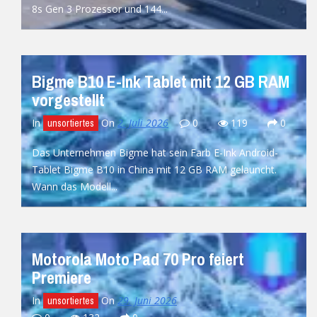
8s Gen 3 Prozessor und 144...
READ MORE
Bigme B10 E-Ink Tablet mit 12 GB RAM
vorgestellt
In
On
2. Juli 2026
0
119
0
unsortiertes
Das Unternehmen Bigme hat sein Farb E-Ink Android-
Tablet Bigme B10 in China mit 12 GB RAM gelauncht.
Wann das Modell...
READ MORE
Motorola Moto Pad 70 Pro feiert
Premiere
In
On
29. Juni 2026
unsortiertes