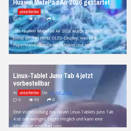
Huawei MatePad Air 2026 gestartet
In
On
14. Juli 2026
unsortiertes
0
87
0
Das Huawei MatePad Air 2026 wurde gelauncht und
bietet ein 144 Hertz OLED-Display, was eine
PaperMatte-Oberfläche aufweist und sich in...
READ MORE
Linux-Tablet Juno Tab 4 jetzt
vorbestellbar
In
On
10. Juli 2026
unsortiertes
0
93
0
Eine Vorbestellung des neuen Linux-Tablets Juno Tab
4 ist seit wenigen Tagen möglich und kann eine
Alternative zum iPad oder...