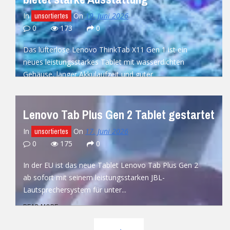
In
On
19. Juni 2026
unsortiertes
0
173
0
Das lüfterlose Lenovo ThinkTab X11 Gen 1 ist ein
neues leistungsstarkes Tablet mit wasserdichten
Gehäuse, langer Akkulaufzeit und guter
Reparierbarkeit....
READ MORE
Lenovo Tab Plus Gen 2 Tablet gestartet
In
On
17. Juni 2026
unsortiertes
0
175
0
In der EU ist das neue Tablet Lenovo Tab Plus Gen 2
ab sofort mit seinem leistungsstarken JBL-
Lautsprechersystem für unter...
READ MORE