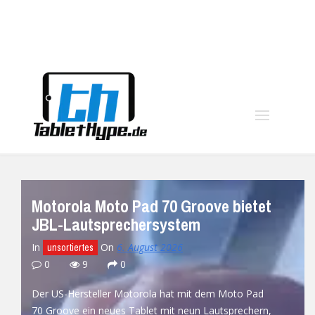
moo
Motorola Moto Pad 70 Groove bietet
JBL-Lautsprechersystem
In
On
6. August 2026
unsortiertes
0
9
0
Der US-Hersteller Motorola hat mit dem Moto Pad
70 Groove ein neues Tablet mit neun Lautsprechern,