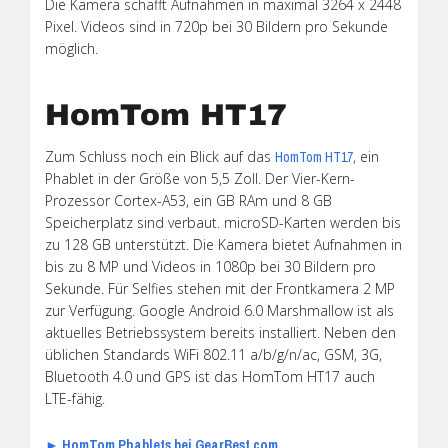
Die Kamera schafft Aufnahmen in maximal 3264 x 2448
Pixel. Videos sind in 720p bei 30 Bildern pro Sekunde
möglich.
HomTom HT17
Zum Schluss noch ein Blick auf das
, ein
HomTom HT17
Phablet in der Größe von 5,5 Zoll. Der Vier-Kern-
Prozessor Cortex-A53, ein GB RAm und 8 GB
Speicherplatz sind verbaut. microSD-Karten werden bis
zu 128 GB unterstützt. Die Kamera bietet Aufnahmen in
bis zu 8 MP und Videos in 1080p bei 30 Bildern pro
Sekunde. Für Selfies stehen mit der Frontkamera 2 MP
zur Verfügung. Google Android 6.0 Marshmallow ist als
aktuelles Betriebssystem bereits installiert. Neben den
üblichen Standards WiFi 802.11 a/b/g/n/ac, GSM, 3G,
Bluetooth 4.0 und GPS ist das HomTom HT17 auch
LTE-fähig.
► HomTom Phablets bei GearBest.com