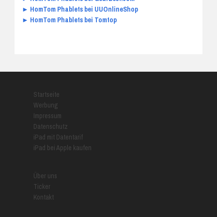
► HomTom Phablets bei UUOnlineShop
► HomTom Phablets bei Tomtop
Startseite
Werbung
Impressum
Datenschutz
iPad mit Datentarif
iPad bei Apple kaufen
Über uns
Ticker
Kontakt