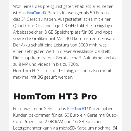
Wohl eines des preisgünstigsten Phablets aller Zeiten
ist das
. Bereits für weniger als 50 Euro ist
HomTom H3
das 5″-Gerät zu haben. Ausgestattet ist es mit einer
Quad-Core-CPU, die in je 1,3 GHz taktet. Ein Gigabyte
Arbeitsspeicher, 8 GB Speicherplatz für OS und Apps
sowie die Grafikeinheit Mali-400 kommen zum Einsatz.
Der Akku schafft eine Leistung von 3000 mAh, was
einen sehr guten Wert in dieser Preisklasse darstellt.
Die Hauptkamera des Geräts schafft Aufnahmen in bis
zu 8 MP und Videos in bis zu 720p.
HomTom HT3 ist nicht LTE-fähig, es kann also mobil
maximal mit 3G gesurft werden.
HomTom HT3 Pro
Für etwas mehr Geld ist das
zu haben.
HomTom HT3 Pro
Kunden bekommen für ca. 60 Euro ein Gerät mit Quad-
Core-Prozessor, 2 GB RAM und 16 GB Speicher.
Letztgenannter kann via microSD-Karte um nochmal 64