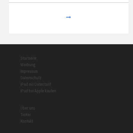
Next
Startseite
Werbung
Impressum
Datenschutz
iPad mit Datentarif
iPad bei Apple kaufen
Über uns
Ticker
Kontakt