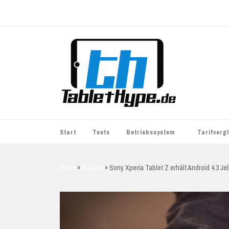
Start
Tests
Betriebssystem
Tarifverg
iOS
simyo
Home
»
Android
»
Sony Xperia Tablet Z erhält Android 4.3 Je
Android
BASE
Windows
WhatsApp S
BlackBerry
o2