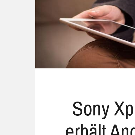
Ubuntu
Flatrate-Date
Chrome OS
Mobilfunk-Ta
Firefox OS
Mobilfunk-Ve
Tizen
Flatrate-Prep
Sony Xpe
erhält And