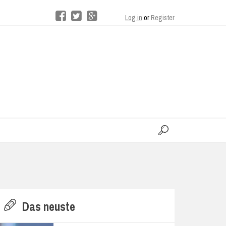
Log in
or
Register
moo
H
Das neuste
E