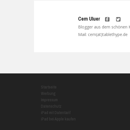
Cem Uluer
Blogger aus dem schönen Kö
Mail: cem(at)tablethype.de
Startseite
Werbung
Impressum
Datenschutz
iPad mit Datentarif
iPad bei Apple kaufen