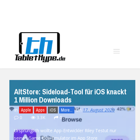
moo
AltStore: Sideload-Tool für iOS knackt
1 Million Downloads
In
On
17. August 2020
Apple
Apps
iOS
More...
0
3.3K
0
Ursprünglich wollte App-Entwickler Riley Testut nur
seinen Game Boy-Emulator im App Store