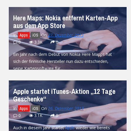
Geschicklichkeitsspiel schon morgen beenden zu
wollen. Denn...
Here Maps: Nokia entfernt Karten-App
READ MORE
aus dem App Store
In
On
27. Dezember 2013
Apps
iOS
0
3.3K
0
Ein Jahr nach dem Debüt von Nokia Here Mapps hat
sich der finnische Hersteller nun dazu entschieden,
seine Kartensoftware für...
READ MORE
Apple startet iTunes-Aktion „12 Tage
Geschenke“
In
On
26. Dezember 2013
Apps
iOS
0
3.1K
0
Auch in diesem Jahr startet
wieder wie bereits
Apple