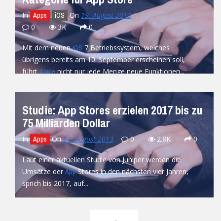
In
On
19. August 2013
Apps
iOS
0
3K
0
Mit dem neuen
7 Betriebssystem, welches
iOS
übrigens bereits am 10. September erscheinen soll,
führt
nicht nur jede Menge neue Funktionen...
Apple
READ MORE
Studie: App Stores erzielen 2017 bis zu
75 Milliarden Dollar
In
On
14. August 2013
0
2.8K
0
Apps
Laut einer aktuellen Studie von Juniper werden die
Umsätze der
Stores in den nächsten vier Jahren,
App
sprich bis 2017, auf...
READ MORE