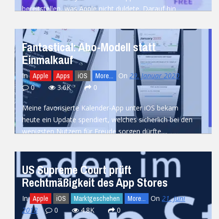
bereitstellen, was Apple nicht duldete. Darauf hin
entwickelte...
READ MORE
Fantastical: Abo-Modell statt
Einmalkauf
In
On
29. Januar 2020
Apple
Apps
iOS
More...
0
3.6K
0
Meine favorisierte Kalender-App unter iOS bekam
heute ein Update spendiert, welches sicherlich bei den
wenigsten Nutzern für Freude sorgen dürfte....
READ MORE
US Supreme Court prüft
Rechtmäßigkeit des App Stores
In
On
21. Juni
Apple
iOS
Marktgeschehen
More...
2018
0
4.8K
0