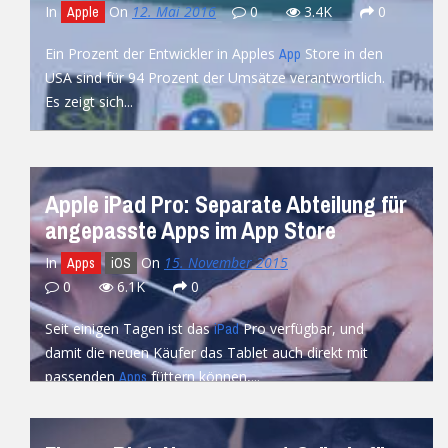
In
On
12. Mai 2016
0
3.4K
0
Apple
Ein Prozent der Entwickler in Apples
Store in den
App
USA sind für 94 Prozent der Umsätze verantwortlich.
Es zeigt sich...
READ MORE
Apple iPad Pro: Separate Abteilung für
angepasste Apps im App Store
In
On
15. November 2015
Apps
iOS
0
6.1K
0
Seit einigen Tagen ist das
Pro verfügbar, und
iPad
damit die neuen Käufer das Tablet auch direkt mit
passenden
füttern können,...
Apps
READ MORE