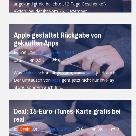
angekündigt die beliebte „12 Tage Geschenke“-
Aktion, bei der ihr vom 26. Dezember...
READ MORE
Apple gestattet Rückgabe von
gekauften Apps
In
On
10. November 2013
iOS
2
3.5K
0
Was
schon lange kann, kann
jetzt auch:
Android
Apple
Der Umtausch von
geht jetzt nicht nur im Play
Apps
Store, sondern auch für...
READ MORE
Deal: 15-Euro-iTunes-Karte gratis bei
real
In
On
22. August 2013
0
3K
0
Deals