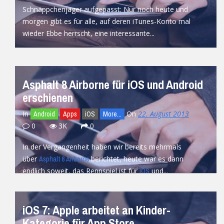
Schnäppchenjäger aufgepasst: Nur noch heute und
morgen gibt es für alle, auf deren iTunes-Konto mal
wieder Ebbe herrscht, eine interessante...
READ MORE
Asphalt 8 Airborne für iOS und Android
erschienen
In
On
22. August 2013
Android
Apps
iOS
More...
0
3K
0
In der Vergangenheit haben wir bereits mehrmals
über
berichtet, heute war es dann
Asphalt 8 Airborne
endlich soweit, das Rennspiel ist für
und...
iOS
READ MORE
iOS 7: Apple arbeitet an Kinder-
Kategorie für App Store