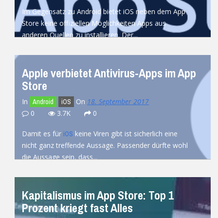
Im Gegensatz zu Android bietet iOS neben dem App
Store keine offiziellen Möglichkeiten Apps aus
anderen Quellen zu installieren. Der...
READ MORE
Apple verbietet Antivirus-Apps im App
Store
In
On
18. September 2017
Android
iOS
0
3.7K
0
Damit es für
keine Viren gibt ist sicherlich eine
iOS
nicht ganz treffende Aussage. Passender dürfte wohl
die Aussage sein, dass...
READ MORE
Kapitalismus im App Store: Top 1
Prozent kriegt fast Alles