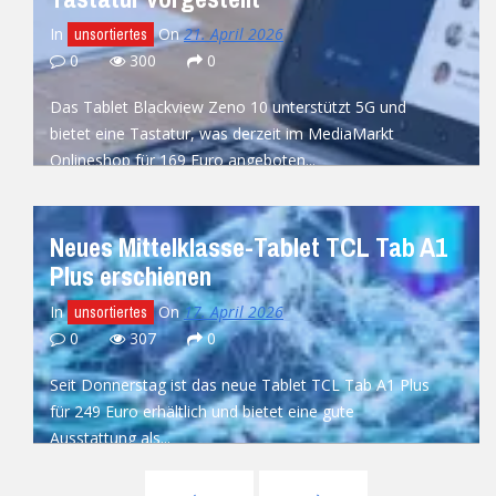
In
On
21. April 2026
unsortiertes
0
300
0
Das Tablet Blackview Zeno 10 unterstützt 5G und
bietet eine Tastatur, was derzeit im MediaMarkt
Onlineshop für 169 Euro angeboten...
READ MORE
Neues Mittelklasse-Tablet TCL Tab A1
Plus erschienen
In
On
17. April 2026
unsortiertes
0
307
0
Seit Donnerstag ist das neue Tablet TCL Tab A1 Plus
für 249 Euro erhältlich und bietet eine gute
Ausstattung als...
READ MORE