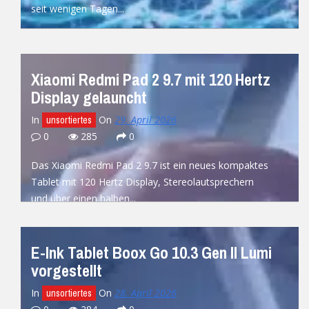
seit wenigen Tagen...
READ MORE
Xiaomi Redmi Pad 2 9.7 mit 120 Hertz
Display gelauncht
In
On
29. April 2026
unsortiertes
0
285
0
Das Xiaomi Redmi Pad 2 9.7 ist ein neues kompaktes
Tablet mit 120 Hertz Display, Stereolautsprechern
und über einen halben...
READ MORE
E-Ink Tablet Boox Go 10.3 Gen II Lumi
vorgestellt
In
On
28. April 2026
unsortiertes