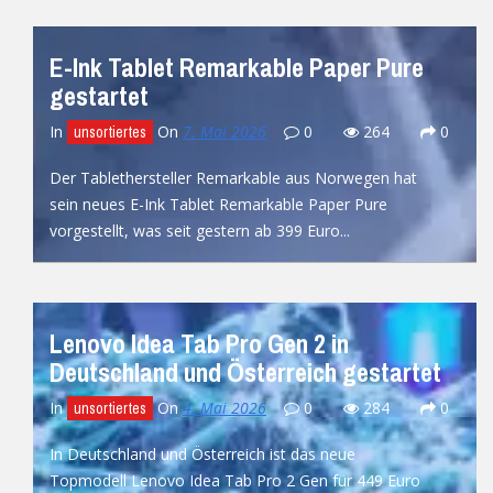
E-Ink Tablet Remarkable Paper Pure
gestartet
In
On
7. Mai 2026
0
264
0
unsortiertes
Der Tablethersteller Remarkable aus Norwegen hat
sein neues E-Ink Tablet Remarkable Paper Pure
vorgestellt, was seit gestern ab 399 Euro...
READ MORE
Lenovo Idea Tab Pro Gen 2 in
Deutschland und Österreich gestartet
In
On
4. Mai 2026
0
284
0
unsortiertes
In Deutschland und Österreich ist das neue
Topmodell Lenovo Idea Tab Pro 2 Gen für 449 Euro