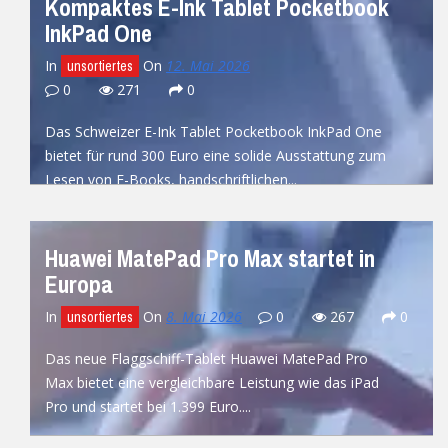
Kompaktes E-Ink Tablet Pocketbook
InkPad One
In
On
12. Mai 2026
unsortiertes
0
271
0
Das Schweizer E-Ink Tablet Pocketbook InkPad One
bietet für rund 300 Euro eine solide Ausstattung zum
Lesen von E-Books, handschriftlichen...
READ MORE
Huawei MatePad Pro Max startet in
Europa
In
On
8. Mai 2026
0
267
0
unsortiertes
Das neue Flaggschiff-Tablet Huawei MatePad Pro
Max bietet eine vergleichbare Leistung wie das iPad
Pro und startet bei 1.399 Euro....
READ MORE