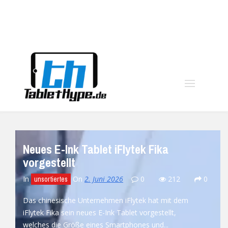
moo
Neues E-Ink Tablet iFlytek Fika
vorgestellt
In
On
2. Juni 2026
0
212
0
unsortiertes
Das chinesische Unternehmen iFlytek hat mit dem
iFlytek Fika sein neues E-Ink Tablet vorgestellt,
welches die Größe eines Smartphones und...