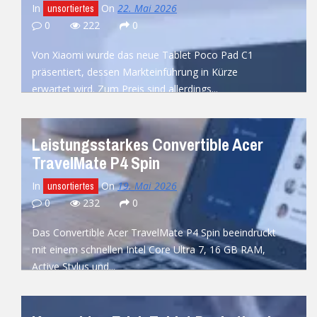
In
On
22. Mai 2026
unsortiertes
0
222
0
Von Xiaomi wurde das neue Tablet Poco Pad C1
präsentiert, dessen Markteinführung in Kürze
erwartet wird. Zum Preis sind allerdings...
READ MORE
Leistungsstarkes Convertible Acer
TravelMate P4 Spin
In
On
19. Mai 2026
unsortiertes
0
232
0
Das Convertible Acer TravelMate P4 Spin beeindruckt
mit einem schnellen Intel Core Ultra 7, 16 GB RAM,
Active Stylus und...
READ MORE