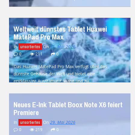
READ MORE
Weltweit dünnstes Tablet Huawei
MatePad Pro Max
In
On
31. Mai 2026
unsortiertes
0
211
0
Das Huawei MatePad Pro Max verfügt über das
dünnste Gehäuse der Welt und bietet eine
erstklassige Ausstattung. Wann und zu...
READ MORE
Neues E-Ink Tablet Boox Note X6 feiert
Premiere
In
On
29. Mai 2026
unsortiertes
0
219
0