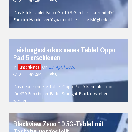
0
284
0
Das E-Ink Tablet Boox Go 10.3 Gen II ist für rund 450
Euro im Handel verfügbar und bietet die Möglichkeit...
READ MORE
Leistungsstarkes neues Tablet Oppo
Pad 5 erschienen
In
On
23. April 2026
unsortiertes
0
294
0
Das neue schnelle Tablet Oppo Pad 5 kann ab sofort
für 459 Euro in der Farbe Starlight Black erworben
werden....
READ MORE
Blackview Zeno 10 5G-Tablet mit
Tastatur vorgestellt