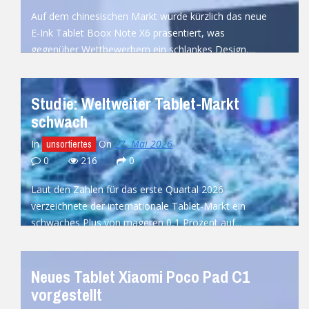
Auf dem chinesischen Markt wurde kürzlich das neue
E-Ink Tablet Boox Note X6 präsentiert, was
gegenüber Wettbewerbern ein schlankes Design,...
READ MORE
Studie: Weltweiter Tablet-Markt
schwach
In
On
27. Mai 2026
unsortiertes
0
216
0
Laut den Zahlen für das erste Quartal 2026
verzeichnete der internationale Tablet-Markt ein
schwaches Plus von mageren 0,1 Prozent auf...
READ MORE
Neues Tablet Xiaomi Poco Pad C1
vorgestellt