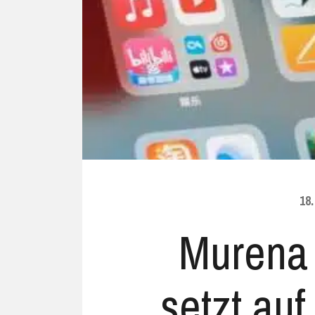
Ubuntu
Flatrate-Date
Chrome OS
Mobilfunk-Ta
Firefox OS
Mobilfunk-Ve
Tizen
Flatrate-Prep
18
Murena 
setzt auf