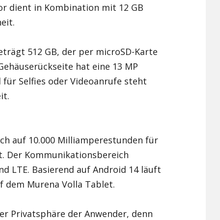
or dient in Kombination mit 12 GB
Xiaomi Redmi Note 2
eit.
Xiaomi Redmi Note 3 Pr
eträgt 512 GB, der per microSD-Karte
Xiaomi Redmi Note 4
 Gehäuserückseite hat eine 13 MP
für Selfies oder Videoanrufe steht
it.
ich auf 10.000 Milliamperestunden für
it. Der Kommunikationsbereich
d LTE. Basierend auf Android 14 läuft
f dem Murena Volla Tablet.
der Privatsphäre der Anwender, denn