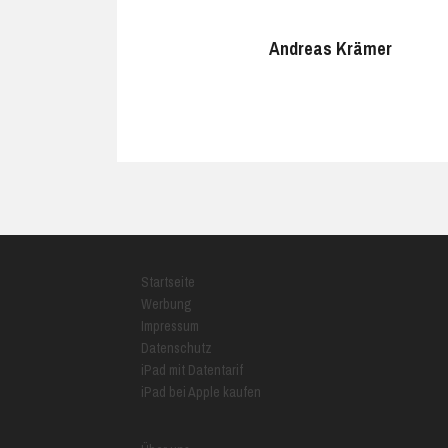
Andreas Krämer
Startseite
Werbung
Impressum
Datenschutz
iPad mit Datentarif
iPad bei Apple kaufen