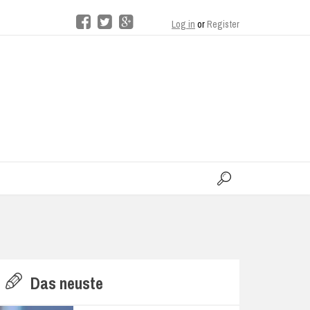
Log in
or
Register
moo
H
Das neuste
E