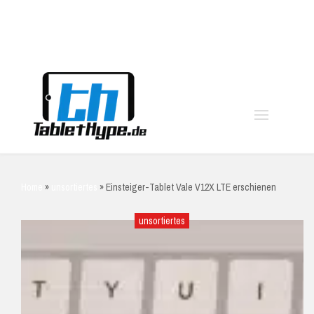
moo
Home
»
unsortiertes
»
Einsteiger-Tablet Vale V12X LTE erschienen
unsortiertes