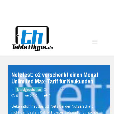
moo
Netztest: o2 verschenkt einen Monat
Unlimited Max-Tarif für Neukunden
In
On
7. Juni 2021
Marktgeschehen
0
2.2K
0
Bekanntlich hat das o2-Netz bei der Nutzerschaft
nicht den besten Ruf. Mit dieser Behauptung möchte