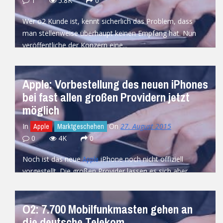
1
5.8K
0
Wer o2 Kunde ist, kennt sicherlich das Problem, dass
man stellenweise überhaupt keinen Empfang hat. Nun
veröffentliche der Konzern eine...
READ MORE
Apple: Vorbestellung des neuen iPhones
bei fast allen großen Providern jetzt
möglich
In
On
27. August 2015
Apple
Marktgeschehen
0
4K
0
Noch ist das neue
iPhone noch nicht offiziell
Apple
vorgestellt. Die großen Provider lassen es sich aber
jetzt schon nicht nehmen,...
READ MORE
O2: 7.700 Mobilfunkmasten gehen an
die deutsche Telekom