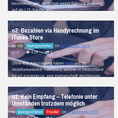
besonderes Jahr, denn man weitet National Roaming
auf die LTE-Bänder aus....
READ MORE
o2: Bezahlen via Handyrechnung im
iTunes Store
In
On
29. Oktober 2015
iOS
Marktgeschehen
0
4.2K
0
Ohne eine Ankündigung haben
und der
Apple
Mobilfunkanbieter Telefonica, welcher in Deutschland
für o2 zuständig ist, eine Partnerschaft geschlossen.
Diese ermöglicht...
READ MORE
o2: Kein Empfang – Telefonie unter
Umständen trotzdem möglich
In
On
6. September 2015
Marktgeschehen
Provider