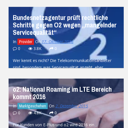
Bundesnetzagentur prüft rechtliche
Schritte gegen O2 wegen „mangelnder
Servicequalität“
In
On
17. Oktober 2016
Provider
0
3.8K
0
Wer kennt es nicht? Die Telekommunikationsanbieter
sind, besonders was Servicequalität angeht, eher
eigen. O2 trifft es, besonders nach der Fusion...
READ MORE
o2: National Roaming im LTE Bereich
kommt 2016
In
On
2. Dezember 2015
Marktgeschehen
0
4.8K
0
Für Kunden von E-Plus und o2 wird 2016 ein