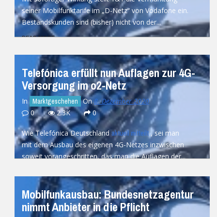
seiner Mobilfunktarife im „D-Netz“ von Vodafone ein.
Bestandskunden sind (bisher) nicht von der...
READ MORE
Telefónica erfüllt nun Auflagen zur 4G-
Versorgung im o2-Netz
In
On
8. Dezember 2020
Marktgeschehen
0
2.3K
0
Wie Telefónica Deutschland
, sei man
aktuell mitteilt
mit dem Ausbau des eigenen 4G-Netzes inzwischen
soweit vorangeschritten, das man die Auflagen der...
READ MORE
Mobilfunkausbau: Bundesnetzagentur
nimmt Anbieter in die Pflicht