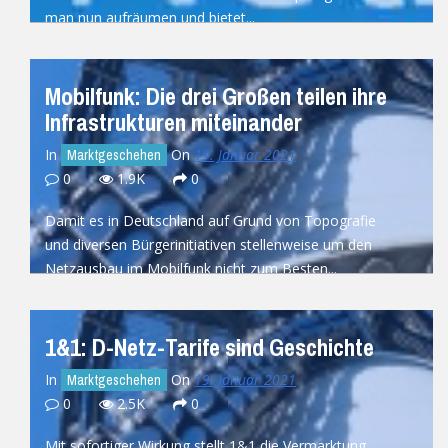
man nun aufräumen und bietet...
READ MORE
Mobilfunk: Die drei Großen teilen ihre
Infrastrukturen miteinander
In
On
19. Januar 2021
Marktgeschehen
0
1.9K
0
Damit es in Deutschland auf Grund von Topografie
und diversen Bürgerinitiativen stellenweise um den
Netzausbau im Mobilfunk nicht zum Besten...
READ MORE
1&1: D-Netz-Tarife sind Geschichte
In
On
19. Januar 2021
Marktgeschehen
0
2.5K
0
Mit sofortiger Wirkung stellt 1&1 die Vermarktung