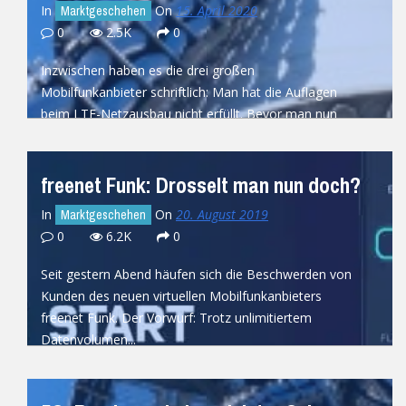
In
On
15. April 2020
Marktgeschehen
0
2.5K
0
Inzwischen haben es die drei großen
Mobilfunkanbieter schriftlich: Man hat die Auflagen
beim LTE-Netzausbau nicht erfüllt. Bevor man nun
allerdings...
READ MORE
freenet Funk: Drosselt man nun doch?
In
On
20. August 2019
Marktgeschehen
0
6.2K
0
Seit gestern Abend häufen sich die Beschwerden von
Kunden des neuen virtuellen Mobilfunkanbieters
freenet Funk. Der Vorwurf: Trotz unlimitiertem
Datenvolumen...
READ MORE