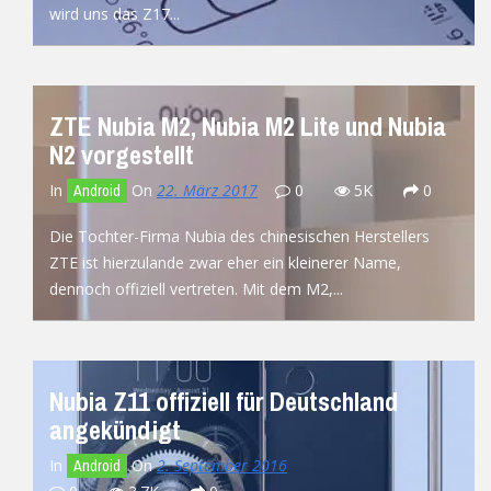
wird uns das Z17...
READ MORE
ZTE Nubia M2, Nubia M2 Lite und Nubia
N2 vorgestellt
In
On
22. März 2017
0
5K
0
Android
Die Tochter-Firma Nubia des chinesischen Herstellers
ZTE ist hierzulande zwar eher ein kleinerer Name,
dennoch offiziell vertreten. Mit dem M2,...
READ MORE
Nubia Z11 offiziell für Deutschland
angekündigt
In
On
2. September 2016
Android