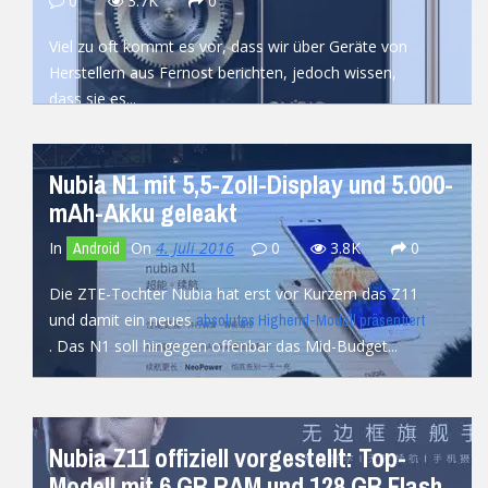
0
3.7K
0
Viel zu oft kommt es vor, dass wir über Geräte von
Herstellern aus Fernost berichten, jedoch wissen,
dass sie es...
READ MORE
Nubia N1 mit 5,5-Zoll-Display und 5.000-
mAh-Akku geleakt
In
On
4. Juli 2016
0
3.8K
0
Android
Die ZTE-Tochter Nubia hat erst vor Kurzem das Z11
und damit ein neues
absolutes Highend-Modell präsentiert
. Das N1 soll hingegen offenbar das Mid-Budget...
READ MORE
Nubia Z11 offiziell vorgestellt: Top-
Modell mit 6 GB RAM und 128 GB Flash