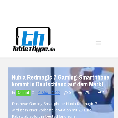
moo
Nubia Redmagic 7 Gaming-Smartphone
kommt in Deutschland auf dem Markt
In
On
4. März 2022
0
1.7K
0
Android
Das neue Gaming-Smartphone Nubia Redmagic 7
wird ist in einer Vorbesteller-Aktion mit 20 Euro
Rabatt ab sofort in Deutschland zum...