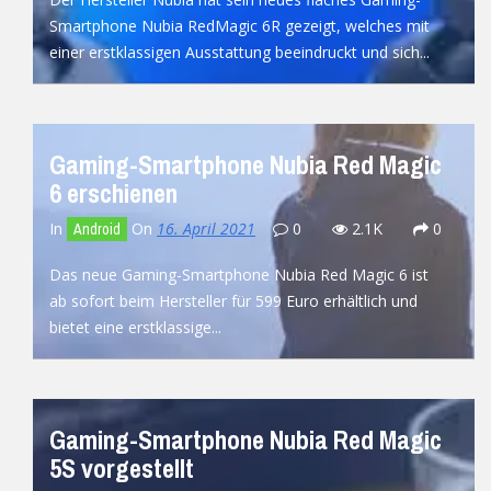
Smartphone Nubia RedMagic 6R gezeigt, welches mit
einer erstklassigen Ausstattung beeindruckt und sich...
READ MORE
Gaming-Smartphone Nubia Red Magic
6 erschienen
In
On
16. April 2021
0
2.1K
0
Android
Das neue Gaming-Smartphone Nubia Red Magic 6 ist
ab sofort beim Hersteller für 599 Euro erhältlich und
bietet eine erstklassige...
READ MORE
Gaming-Smartphone Nubia Red Magic
5S vorgestellt