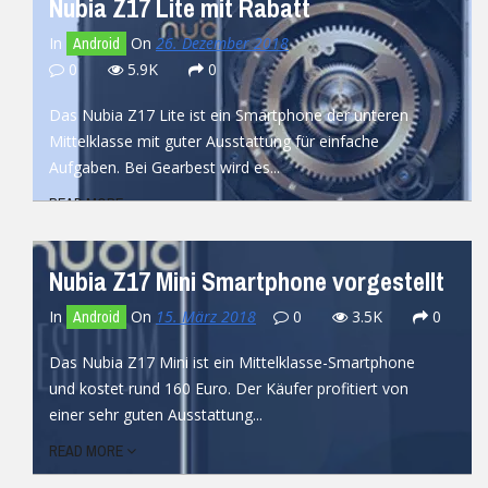
Nubia Z17 Lite mit Rabatt
In
On
26. Dezember 2018
Android
0
5.9K
0
Das Nubia Z17 Lite ist ein Smartphone der unteren
Mittelklasse mit guter Ausstattung für einfache
Aufgaben. Bei Gearbest wird es...
READ MORE
Nubia Z17 Mini Smartphone vorgestellt
In
On
15. März 2018
0
3.5K
0
Android
Das Nubia Z17 Mini ist ein Mittelklasse-Smartphone
und kostet rund 160 Euro. Der Käufer profitiert von
einer sehr guten Ausstattung...
READ MORE