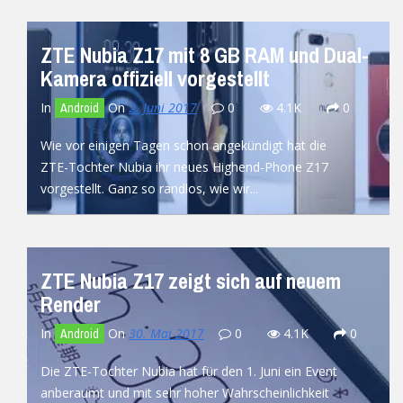
ZTE Nubia Z17 mit 8 GB RAM und Dual-
Kamera offiziell vorgestellt
In
On
2. Juni 2017
0
4.1K
0
Android
Wie vor einigen Tagen schon angekündigt hat die
ZTE-Tochter Nubia ihr neues Highend-Phone Z17
vorgestellt. Ganz so randlos, wie wir...
READ MORE
ZTE Nubia Z17 zeigt sich auf neuem
Render
In
On
30. Mai 2017
0
4.1K
0
Android
Die ZTE-Tochter Nubia hat für den 1. Juni ein Event
anberaumt und mit sehr hoher Wahrscheinlichkeit