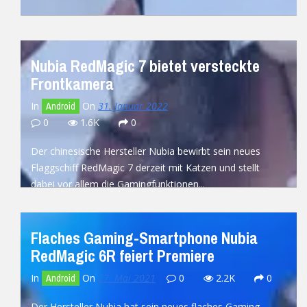
READ MORE
Nubia RedMagic 7 bietet versteckte
Frontkamera
In
On
31. Januar 2022
Android
0
1.6K
0
Der chinesische Hersteller Nubia bewirbt sein neues
Flaggschiff RedMagic 7 derzeit mit Katzen und stellt
dabei vor allem die Gamingfunktionen...
READ MORE
Flaches Gaming-Smartphone Nubia
RedMagic 6R feiert Premiere
In
On
27. Mai 2021
0
2.2K
0
Android
Der Hersteller Nubia hat sein neues flaches Gaming-