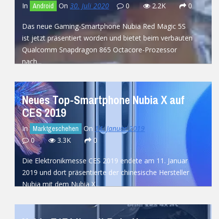
In
On
30. Juli 2020
0
2.2K
0
Android
Das neue Gaming-Smartphone Nubia Red Magic 5S
ist jetzt präsentiert worden und bietet beim verbauten
Qualcomm Snapdragon 865 Octacore-Prozessor
nach...
READ MORE
Neues Top-Smartphone Nubia X auf
CES 2019
In
On
14. Januar 2019
Marktgeschehen
0
3.3K
0
Die Elektronikmesse CES 2019 endete am 11. Januar
2019 und dort präsentierte der chinesische Hersteller
Nubia mit dem Nubia X...
READ MORE