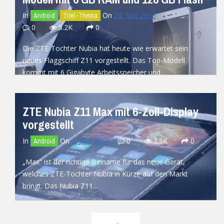
In
On
28. Juni 2016
Android
Titel-Thema
0
5.2K
0
Die ZTE-Tochter Nubia hat heute wie erwartet sein
neues Flaggschiff Z11 vorgestellt. Das Top-Modell
kommt mit 6 Gigabyte Arbeitsspeicher und...
READ MORE
ZTE Nubia Z11 Max mit 6-Zoll-Display
vorgestellt
In
On
8. Juni 2016
0
3.9K
0
Android
„Max“ ist der richtige Beiname für das neue Gerät,
welches ZTE-Tochter Nubia in Kürze auf den Markt
bringt. Das Nubia Z11...
READ MORE