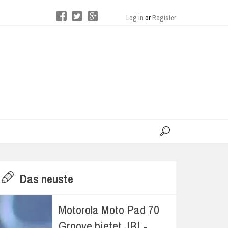
Log in
or
Register
moo
H
Das neuste
E
Motorola Moto Pad 70
Groove bietet JBL-