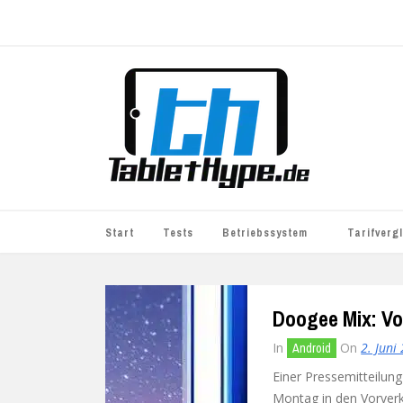
Start
Tests
Betriebssystem
Tarifverg
iOS
simyo
Doogee Mix: Vo
Android
BASE
In
On
2. Juni
Android
Windows
WhatsApp S
Einer Pressemitteilung
BlackBerry
o2
Montag in den Vorverka