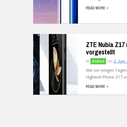
READ MORE
Ubuntu
Flatrate-Date
Chrome OS
Mobilfunk-Ta
Firefox OS
Mobilfunk-Ve
ZTE Nubia Z17 
Tizen
Flatrate-Prep
vorgestellt
In
On
2. Juni
Android
Wie vor einigen Tagen
Highend-Phone Z17 vorg
READ MORE