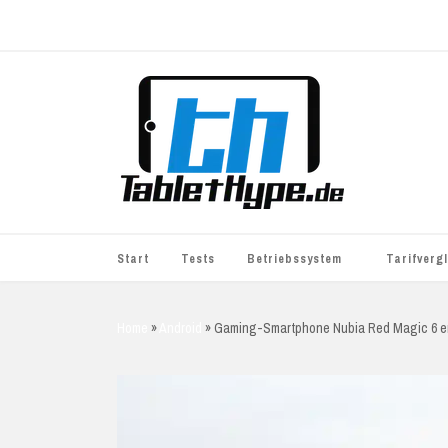
Start
Tests
Betriebssystem
Tarifverg
iOS
simyo
Home
»
Android
»
Gaming-Smartphone Nubia Red Magic 6 e
Android
BASE
Windows
WhatsApp S
BlackBerry
o2