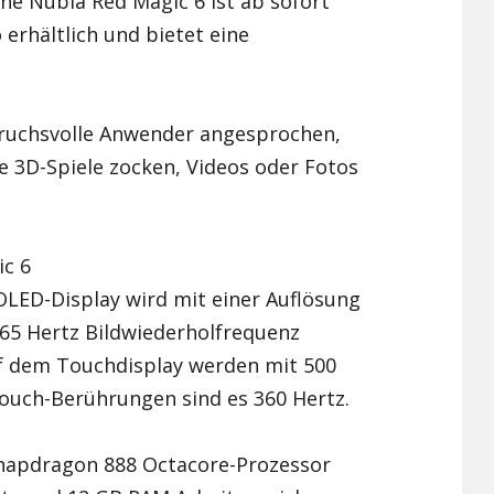
 Nubia Red Magic 6 ist ab sofort
 erhältlich und bietet eine
Xiaomi Redmi Note 2
Xiaomi Redmi Note 3 Pr
ruchsvolle Anwender angesprochen,
Xiaomi Redmi Note 4
e 3D-Spiele zocken, Videos oder Fotos
c 6
OLED-Display wird mit einer Auflösung
165 Hertz Bildwiederholfrequenz
uf dem Touchdisplay werden mit 500
touch-Berührungen sind es 360 Hertz.
napdragon 888 Octacore-Prozessor