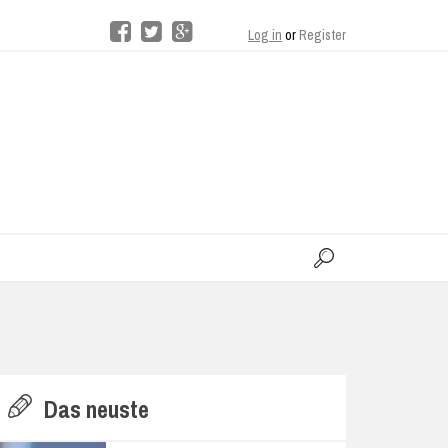
Log in
or
Register
moo
H
Das neuste
E