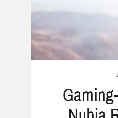
Ubuntu
Flatrate-Date
Chrome OS
Mobilfunk-Ta
Firefox OS
Mobilfunk-Ve
Tizen
Flatrate-Prep
1
Gaming-
Nubia 