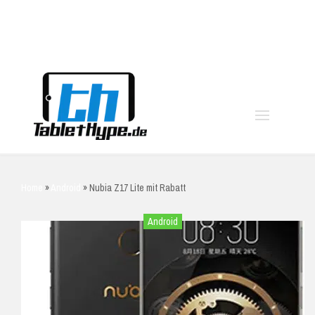
moo
Home
»
Android
»
Nubia Z17 Lite mit Rabatt
Android