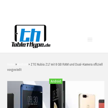
moo
Home
»
Android
»
ZTE Nubia Z17 mit 8 GB RAM und Dual-Kamera offiziell
vorgestellt
Android