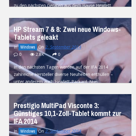
zu den nächsten Geräten aus dem Hause Hewlett
Packard....
READ MORE
HP Stream 7 & 8: Zwei neue Windows-
Tablets geleakt
In
On
2. September 2014
Windows
0
2.8K
0
In den nächsten Tagen werden auf der IFA 2014
zahlreiche Hersteller diverse Neuheiten enthüllen –
unter anderem auch Hewlett-Packard. Nun...
READ MORE
Prestigio MultiPad Visconte 3:
Günstiges 10,1-Zoll-Tablet kommt zur
IFA 2014
In
On
2. September 2014
Windows