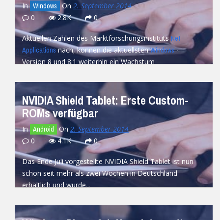
In
On
2. September 2014
Windows
0
2.8K
0
Aktuellen Zahlen des Marktforschungsinstituts
Net
nach, können die aktuellsten
-
Applications
Windows
Version 8 und 8.1 weiterhin ein Wachstum
verzeichnen. Im Laufe des letzten...
READ MORE
NVIDIA Shield Tablet: Erste Custom-
ROMs verfügbar
In
On
2. September 2014
Android
0
4.1K
0
Das Ende Juli vorgestellte NVIDIA Shield Tablet ist nun
schon seit mehr als zwei Wochen in Deutschland
erhältlich und wurde...
READ MORE