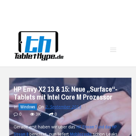
moo
HP Envy X2 13 & 15: Neue „Surface“-
Tablets mit Intel Core M Prozessor
In
On
2. September 2014
Windows
0
3K
0
Gerade erst haben wir über das
HP Stream 7 und das HP
berichtet, nun liefert
schon Leaks
Stream 8
Mobilegeeks