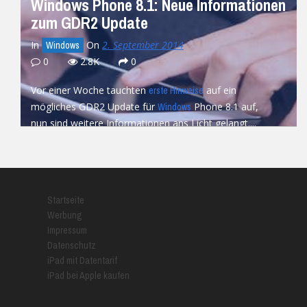
Windows Phone 8.1: Neue Informationen
zum GDR2 Update
In
On
2. September 2014
Windows
0
2.8K
0
Vor einer Woche tauchten
auf ein
erste Hinweise
mögliches GDR2 Update für
Phone 8.1 auf,
Windows
nun sind weitere Informationen ans Licht gelangt....
READ MORE
Startseite
Werbung
Impressum
Datenschutz
iPad mit Datentarif
iPad bei Apple kaufen