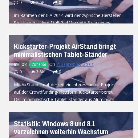
0
2.6K
0
Im Rahmen der IFA 2014 wird der zyprische Hersteller
Prestigio mit dem MultiPad Visconte 3 ein neues
-Tablet ausstellen. Das...
Windows
READ MORE
Kickstarter-Projekt AirStand bringt
minimalistischen Tablet-Ständer
In
On
2. September 2014
iOS
Zubehör
0
3.6K
0
Mit AirStand steht derzeit ein interessantes Projekt
auf der Crowdfunding-Plattform Kickstarter bereit.
Der minimalistische Tablet-Ständer aus Aluminium
soll ab einer...
READ MORE
Statistik: Windows 8 und 8.1
verzeichnen weiterhin Wachstum