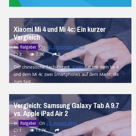
READ MORE
Xiaomi Mi 4 und Mi 4c: Ein kurzer
Vergleich
In
On
30. September 2015
Ratgeber
3
7.7K
0
Der chinesische Tech-Gigant
hat mit dem Mi 4
Xiaomi
und dem Mi 4c zwei Smartphones auf dem Markt, die
zum fast...
READ MORE
Vergleich: Samsung Galaxy Tab A 9.7
vs. Apple iPad Air 2
In
On
23. August 2015
Ratgeber
1
17.7K