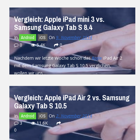
READ MORE
Vergleich: Apple iPad mini 3 vs.
Samsung Galaxy Tab S 8.4
In
On
9. November 2014
Android
iOS
0
5.4K
0
Nachdem wir letzte Woche schon das
iPad Air 2
Apple
mit dem Samsung Galaxy Tab S 10.5 verglichen,
wollen wir uns...
READ MORE
Vergleich: Apple iPad Air 2 vs. Samsung
Galaxy Tab S 10.5
In
On
2. November 2014
Android
iOS
3
11.6K
0