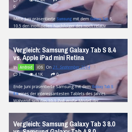
0
Mitte Juni präsentierte
mit dem
S
Samsung
Galaxy Tab
10.5 den inoffiziellen Nachfolger des noch relativ
frischen Galaxy TabPRO 10.1. Obwohl der Preis...
READ MORE
Vergleich: Samsung Galaxy Tab S 8.4
vs. Apple iPad mini Retina
In
On
21. September 2014
Android
iOS
1
4.1K
0
Ende Juni präsentierte Samsung mit dem
Galaxy Tab S
eines der interessantesten Tablets des Jahres.
8.4
Während sich das 10,1 Zoll große Modell der...
READ MORE
Vergleich: Samsung Galaxy Tab 3 8.0
vs. Samsung Galaxy Tab 4 8.0