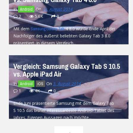
In
On
10. August 2014
Android
2
5.6K
0
Mit dem
4 8.0 wurde Ende April der
Samsung
Galaxy Tab
Nachfolger des äußerst beliebten Galaxy Tab 3 8.0
präsentiert. In diesem Vergleich...
READ MORE
Vergleich: Samsung Galaxy Tab S 10.5
vs. Apple iPad Air
In
On
3. August 2014
Android
iOS
1
4K
0
Ende Juni präsentierte Samsung mit dem Galaxy Tab
S 10.5 das bisher interessanteste Android-Tablet des
Jahres. Eigenen Aussagen nach möchte...
READ MORE