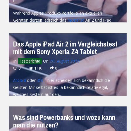
0
Während Apples Produkt-Portfolio an aktuellen
Geräten derzeit lediglich das
Air 2 und iPad
Apple
iPad
mini 3 zu bieten hat, kann Samsung...
READ MORE
Das Apple iPad Air 2 im Vergleichstest
mit dem Sony Xperia Z4 Tablet
In
On
20. August 2015
Testberichte
0
11K
0
oder
– hier scheiden sich bekanntlich die
Android
iOS
Geister. Mir selbst ist es ja bekanntlich relativ egal,
welches System auf den...
READ MORE
Was sind Powerbanks und wozu kann
man die nutzen?