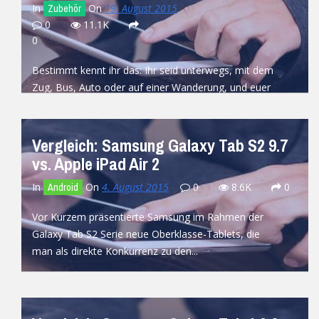
In
On
19. August 2015
Zubehör
0
11.1K
0
Bestimmt kennt ihr das: Ihr seid unterwegs, mit dem
Zug, Bus, Auto oder auf einer Wanderung, und euer
Smartphone oder...
READ MORE
Vergleich: Samsung Galaxy Tab S2 9.7
vs. Apple iPad Air 2
In
On
4. August 2015
0
8.6K
0
Android
Vor Kurzem präsentierte Samsung im Rahmen der
Galaxy Tab S2 Serie neue Oberklasse-Tablets, die
man als direkte Konkurrenz zu den...
READ MORE