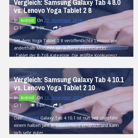
Vergleich: Samsung Galaxy Tab 4 8.0
vs. Lenovo Yoga Tablet 2 8
In
On
23. November 2014
Android
1
3.9K
0
Mit dem Yoga Tablet 2 8 veröffentlichte Lenovo vor
anderthalb Monaten ein äußerst interessantes
Android
-Tablet der 8-Zoll-Kategorie. Die größte Konkurrenz...
READ MORE
Vergleich: Samsung Galaxy Tab 4 10.1
vs. Lenovo Yoga Tablet 2 10
In
On
16. November 2014
Android
1
9.8K
0
Das
Galaxy Tab 4 10.1 ist nun seit ungefähr
Samsung
einem halben Jahr in Deutschland erhältlich und kann
sich sehr guter...