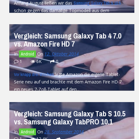
Anfang August ließen wir das
Samsung Galaxy Tab S 10.5
schon gegen das damalige Topmodell aus dem
Hause Apple
. Nun hat der Hersteller aus...
antreten
READ MORE
Vergleich: Samsung Galaxy Tab 4 7.0
vs. Amazon Fire HD 7
In
On
12. Oktober 2014
Android
1
6K
0
legte Amazon die eigene Tablet-
Vor knapp drei Wochen
Serie neu auf und brachte mit dem Amazon Fire HD 7
ein neues 7-Zoll-Tablet auf den...
READ MORE
Vergleich: Samsung Galaxy Tab S 10.5
vs. Samsung Galaxy TabPRO 10.1
In
On
28. September 2014
Android
1
12.4K