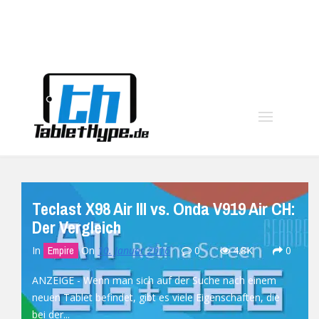
moo
Teclast X98 Air III vs. Onda V919 Air CH:
Der Vergleich
In
On
10. Januar 2016
0
4.8K
0
Empire
ANZEIGE - Wenn man sich auf der Suche nach einem
neuen Tablet befindet, gibt es viele Eigenschaften, die
bei der...