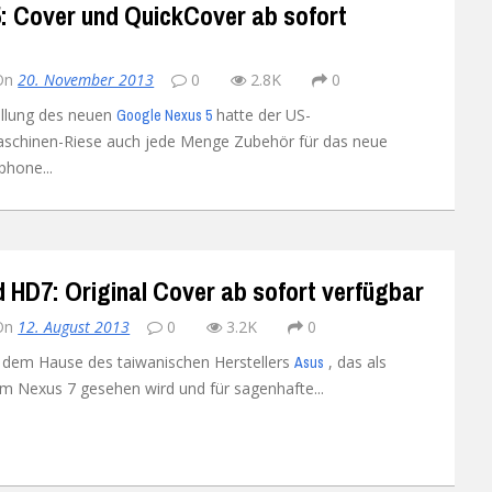
: Cover und QuickCover ab sofort
Xiaomi Redmi Note 2
On
20. November 2013
0
2.8K
0
Xiaomi Redmi Note 3 Pr
llung des neuen
hatte der US-
Google Nexus 5
schinen-Riese auch jede Menge Zubehör für das neue
Xiaomi Redmi Note 4
phone...
HD7: Original Cover ab sofort verfügbar
On
12. August 2013
0
3.2K
0
dem Hause des taiwanischen Herstellers
, das als
Asus
um Nexus 7 gesehen wird und für sagenhafte...