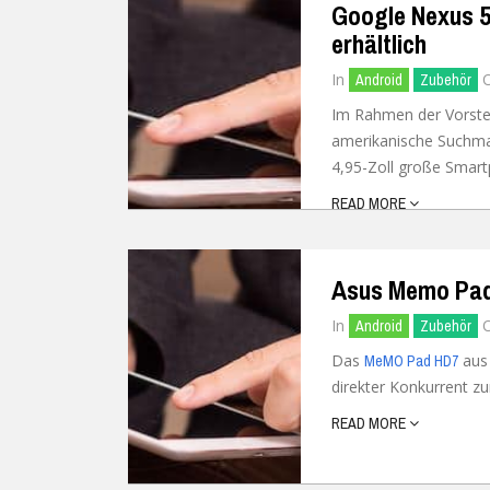
Google Nexus 5
erhältlich
In
Android
Zubehör
Im Rahmen der Vorste
amerikanische Suchma
4,95-Zoll große Smart
READ MORE
Asus Memo Pad 
In
Android
Zubehör
Das
aus 
MeMO Pad HD7
direkter Konkurrent z
READ MORE