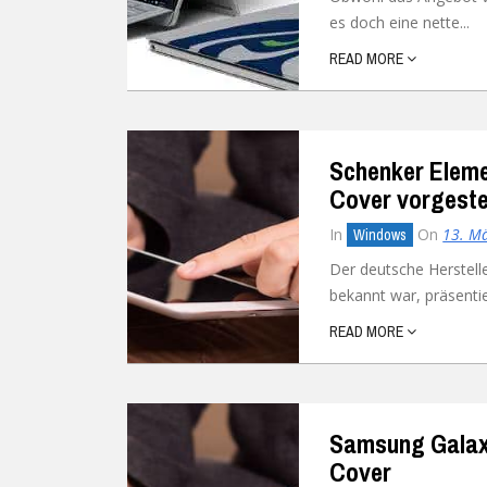
es doch eine nette...
Ubuntu
Flatrate-Date
READ MORE
Chrome OS
Mobilfunk-Ta
Firefox OS
Mobilfunk-Ve
Schenker Eleme
Tizen
Flatrate-Prep
Cover vorgeste
In
On
13. M
Windows
Der deutsche Herstelle
bekannt war, präsentie
READ MORE
Samsung Galaxy
Cover