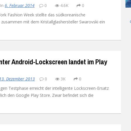
On
6. Februar 2014
0
4.6K
0
UMI
X98 Air III
Ulefone Future
Umi Rome X
rk Fashion Week stellte das südkoreanische
zusammen mit dem Kristallglashersteller Swarovski ein
g
Vernee
Ulefone Metal
UMI Super
Vernee Apollo Lite
Xiaomi
Ulefone Paris
UMI Touch
Vernee Thor 4G
Xiaomi Mi 4
Yota
Ulefone Power 4G
Umi Touch X
Xiaomi Mi4C
Yota YotaPhone 2
enter Android-Lockscreen landet im Play
Zopo
Ulefone U007
Xiaomi Mi5
ZOPO Hero 1
Ulefone Vienna
Xiaomi Mi5s
ZOPO Hero 2
13. Dezember 2013
0
3K
0
en Testphase erreicht der intelligente Lockscreen-Ersatz
Xiaomi Mi Mix
ich den Google Play Store. Zwar befindet sich die
Xiaomi Redmi 3
Xiaomi Redmi 3 Pro
Xiaomi Redmi 3S