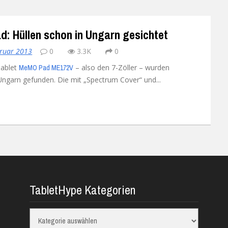
 Hüllen schon in Ungarn gesichtet
bruar 2013
0
3.3K
0
Tablet
– also den 7-Zöller – wurden
MeMO Pad ME172V
 Ungarn gefunden. Die mit „Spectrum Cover“ und...
TabletHype Kategorien
TabletHype
Kategorien