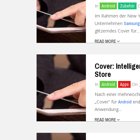
In
Android
Zubehör
Im Rahmen der New Yo
Unternehmen
Samsun
glitzerndes Cover für...
READ MORE
Cover: Intellig
Store
In
On
Android
Apps
Nach einer mehrwöchig
„Cover“ für
endl
Android
Anwendung...
READ MORE