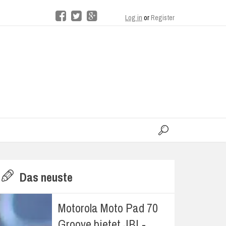
Log in
or
Register
moo
H
Das neuste
E
Motorola Moto Pad 70
Groove bietet JBL-