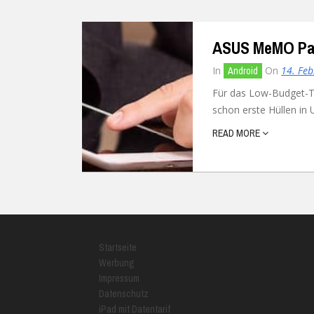
ASUS MeMO Pad:
In
On
14. Fe
Android
Für das Low-Budget-
schon erste Hüllen in
READ MORE
Startseite
Werbung
Impressum
Datenschutz
iPad mit Datentarif