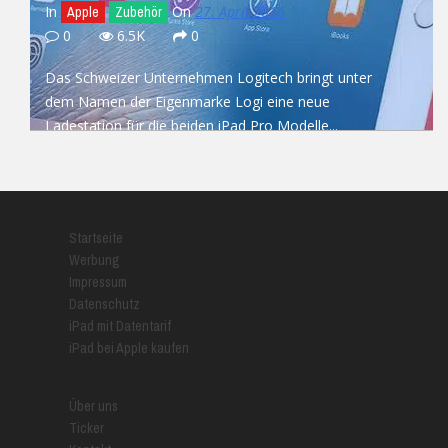
In
On
27. April 2016
Apple
Zubehör
0
6.5K
0
Das Schweizer Unternehmen Logitech bringt unter
dem Namen der Eigenmarke Logi eine neue
Ladestation für die beiden iPad Pro Modelle...
READ MORE
Startseite
Werbung
Impressum
Datenschutz
iPad mit Datentarif
iPad bei Apple kaufen
Über uns
Ticker