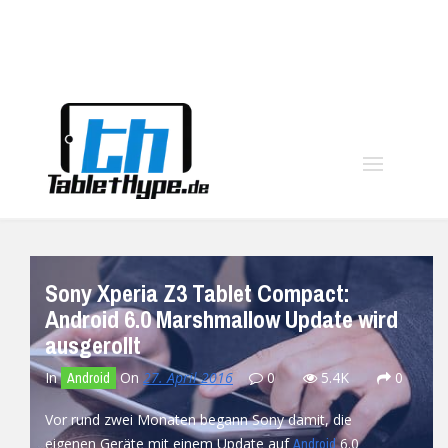
moo
Sony Xperia Z3 Tablet Compact:
Android 6.0 Marshmallow Update wird
ausgerollt
In
On
27. April 2016
0
5.4K
0
Android
Vor rund zwei Monaten begann Sony damit, die
eigenen Geräte mit einem Update auf
6.0
Android