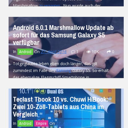
Marshmallow
. Nun wurde auch der...
zu versorgen
READ MORE
Android 6.0.1 Marshmallow Update ab
sofort für das Samsung Galaxy S5
verfügbar
In
On
27. April 2016
1
10K
0
Android
Totgeglaubte leben eben doch länger, das gilt
zumindest im Falle des
Galaxy S5. So erhält
Samsung
das ehemalige Flaggschiff-Smartphone in
Deutschland...
READ MORE
Teclast Tbook 10 vs. Chuwi HiBook:
Zwei 10-Zoll-Tablets aus China im
Vergleich
In
On
27. April 2016
Android
Empire