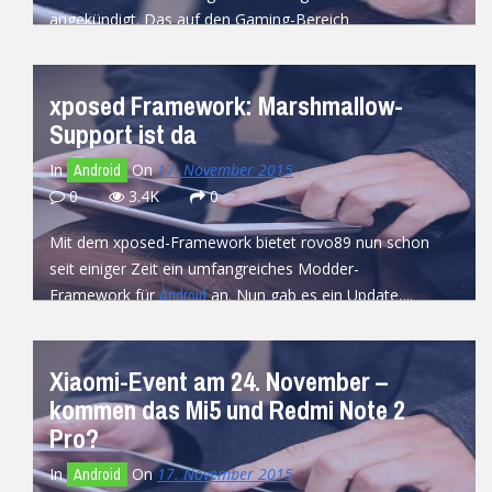
angekündigt. Das auf den Gaming-Bereich
ausgerichtete Tablet ist...
READ MORE
xposed Framework: Marshmallow-
Support ist da
In
On
17. November 2015
Android
0
3.4K
0
Mit dem xposed-Framework bietet rovo89 nun schon
seit einiger Zeit ein umfangreiches Modder-
Framework für
an. Nun gab es ein Update,...
Android
READ MORE
Xiaomi-Event am 24. November –
kommen das Mi5 und Redmi Note 2
Pro?
In
On
17. November 2015
Android