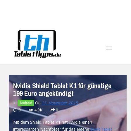
moo
Nvidia Shield Tablet K1 für günstige
199 Euro angekündigt
In
On
17. November 2015
Android
0
4.9K
0
Mit dem Shield Tablet K1 hat Nvidia einen
interessanten Nachfolger für das eigene
Shield Tablet