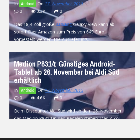
In
On
17. November 2015
Android
0
3.3K
0
Das 18,4 Zoll große
Galaxy View kann ab
Samsung
sofort über Amazon zum Preis von 649 Euro
vorbestellt werden. Die Auslieferung...
READ MORE
Medion P8314: Günstiges Android-
Tablet ab 26. November bei Aldi Süd
erhältlich
In
On
17. November 2015
Android
0
4.6K
0
Beim Discounter Aldi Süd wird ab dem 26. November
das Medion P8314 in den Regalen stehen. Das 8 Zoll
große...
READ MORE