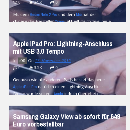
0
3.5K
0
Mit dem
und dem
hat der
Redmi Note 2 Pro
Mi5
chinesische Hersteller
aktuell gleich zwei neue
Xiaomi
Smartphones in der Pipeline, welche bereits in Kürze...
READ MORE
Apple iPad Pro: Lightning-Anschluss
mit USB 3.0 Tempo
In
On
17. November 2015
iOS
0
3.5K
0
Genauso wie alle anderen iPads besitzt das neue
natürlich einen Lightning-Anschluss.
Apple iPad Pro
Dieser wurde seitens
jedoch überarbeitet,
Apple
sodass endlich Übertragungsgeschwindigkeiten nach...
READ MORE
Samsung Galaxy View ab sofort für 649
Euro vorbestellbar