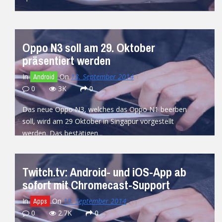
READ MORE
Oppo N3 soll am 29. Oktober
präsentiert werden
In
On
18. September 2014
Android
0
3K
0
Das neue Oppo N3, welches das Oppo N1 beerben
soll, wird am 29 Oktober in Singapur vorgestellt
werden. Das bestätigen...
READ MORE
Twitch.tv: Android- und iOS-App ab
sofort mit Chromecast-Support
In
On
18. September 2014
Apps
0
2.7K
0