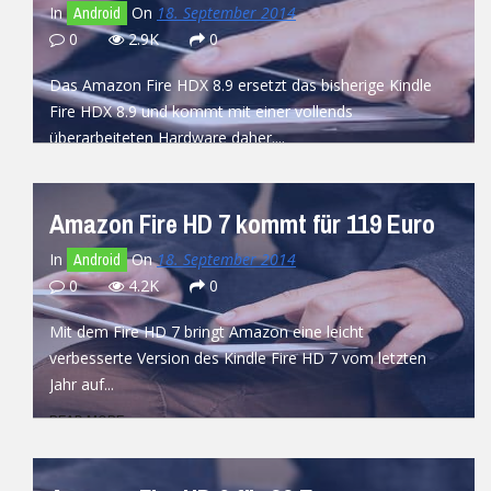
In
On
18. September 2014
Android
0
2.9K
0
Das Amazon Fire HDX 8.9 ersetzt das bisherige Kindle
Fire HDX 8.9 und kommt mit einer vollends
überarbeiteten Hardware daher....
READ MORE
Amazon Fire HD 7 kommt für 119 Euro
In
On
18. September 2014
Android
0
4.2K
0
Mit dem Fire HD 7 bringt Amazon eine leicht
verbesserte Version des Kindle Fire HD 7 vom letzten
Jahr auf...
READ MORE