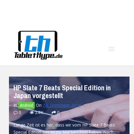
moo
HP Slate 7 Beats Special Edition in
Japan vorgestellt
In
On
18. September 2014
Android
0
2.8K
0
Lange Zeit ist es her, dass wir vom HP Slate 7 Beats
Special Edition das letzte Mal berichtet haben. Nach...