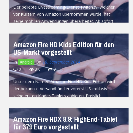
Der beliebte Livestreaming-Dienst Twitch.tv, welcher
vor Kurzem von Amazon übernommen wurde, hat
seine mobilen Anwendungen überarbeitet. Ab sofort
können diese...
READ MORE
Amazon Fire HD Kids Edition für den
US-Markt vorgestellt
In
On
18. September 2014
Android
0
3K
0
Unter dem Namen Amazon Fire HD Kids Edition wird
der bekannte Versandhändler vorerst US-exklusiv
seine ersten Kinder-Tablets anbieten. Preislich
beginnt...
READ MORE
Amazon Fire HDX 8.9: HighEnd-Tablet
für 379 Euro vorgestellt