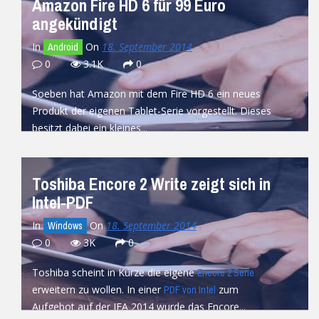
Amazon Fire HD 6 für 99 Euro
angekündigt
In
On
18. September 2014
Android
0
3.1K
0
Soeben hat Amazon mit dem Fire HD 6 ein neues
Produkt der eigenen Tablet-Serie vorgestellt. Dieses
besitzt dabei ein kleines...
READ MORE
Toshiba Encore 2 Write zeigt sich in
Intel-PDF
In
On
18. September 2014
Windows
0
3K
0
Toshiba scheint in Kürze die eigene
Encore 2 Serie
erweitern zu wollen. In einer
zum
PDF von Intel
Aufgebot auf der IFA 2014 wurde das Encore...