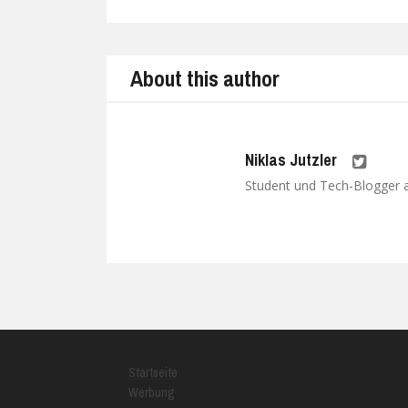
Prev
About this author
Niklas Jutzler
Student und Tech-Blogger au
Startseite
Werbung