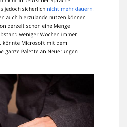
ch nicht in deutscher Sprache
es jedoch sicherlich
nicht mehr dauern
,
Xiaomi Redmi Note 2
en auch hierzulande nutzen können.
Xiaomi Redmi Note 3 Pr
ion derzeit schon eine Menge
 Abstand weniger Wochen immer
Xiaomi Redmi Note 4
t, könnte Microsoft mit dem
ne ganze Palette an Neuerungen