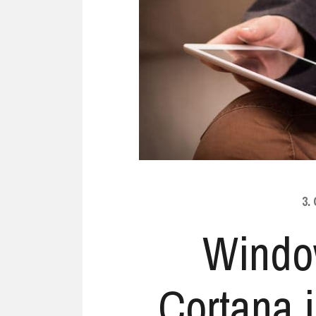
Ubuntu
Flatrate-Date
Chrome OS
Mobilfunk-Ta
Firefox OS
Mobilfunk-Ve
Tizen
Flatrate-Prep
3.
Windo
Cortana i