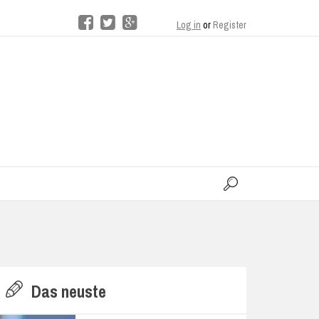
Log in
or
Register
moo
H
Das neuste
E