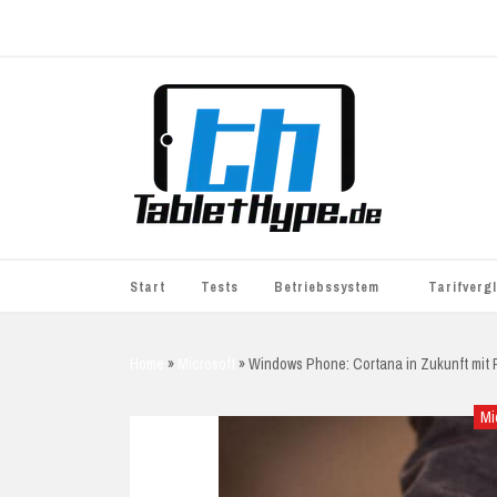
Start
Tests
Betriebssystem
Tarifverg
iOS
simyo
Home
»
Microsoft
»
Windows Phone: Cortana in Zukunft mit 
Android
BASE
Mi
Windows
WhatsApp S
BlackBerry
o2