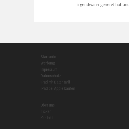
irgendwann genervt hat und 
Startseite
Werbung
Impressum
Datenschutz
iPad mit Datentarif
iPad bei Apple kaufen
Über uns
Ticker
Kontakt