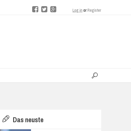
Log in
or
Register
moo
H
Das neuste
E