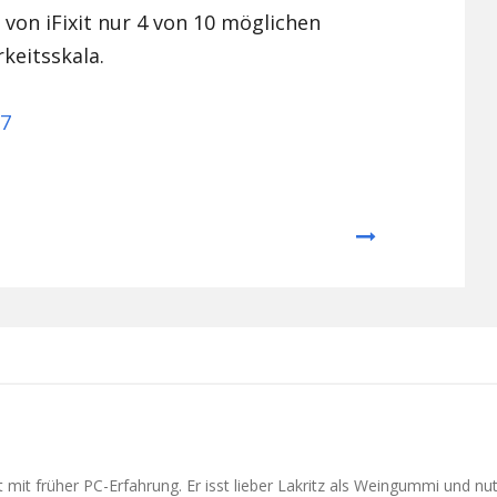
on iFixit nur 4 von 10 möglichen
keitsskala.
 7
Next
t mit früher PC-Erfahrung. Er isst lieber Lakritz als Weingummi und nu