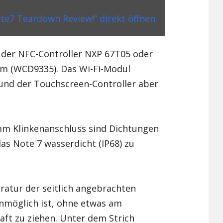
e7 Teardown Review!“ direkt öffnen
e der NFC-Controller NXP 67T05 oder
m (WCD9335). Das Wi-Fi-Modul
nd der Touchscreen-Controller aber
m Klinkenanschluss sind Dichtungen
as Note 7 wasserdicht (IP68) zu
aratur der seitlich angebrachten
unmöglich ist, ohne etwas am
ft zu ziehen. Unter dem Strich