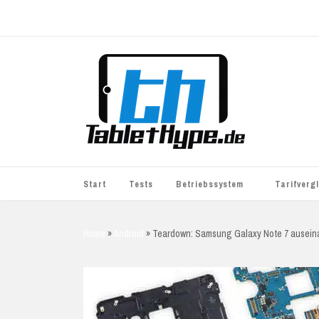
Start
Tests
Betriebssystem
Tarifverg
iOS
simyo
Home
»
Android
»
Teardown: Samsung Galaxy Note 7 ausei
Android
BASE
Windows
WhatsApp S
BlackBerry
o2