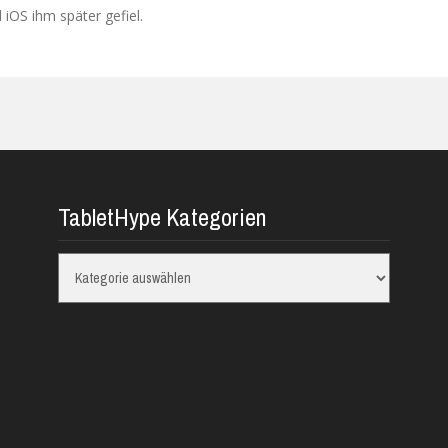
iOS ihm später gefiel.
TabletHype Kategorien
TabletHype
Kategorien