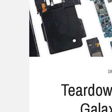
Ubuntu
Flatrate-Date
Chrome OS
Mobilfunk-Ta
Firefox OS
Mobilfunk-Ve
Tizen
Flatrate-Prep
19
Teardo
Gala