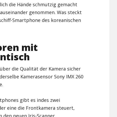
ürlich die Hände schmutzig gemacht
Xiaomi Redmi Note 2
7 auseinander genommen. Was steckt
gschiff-Smartphone des koreanischen
Xiaomi Redmi Note 3 Pr
Xiaomi Redmi Note 4
ren mit
entisch
 über die Qualität der Kamera sicher
t derselbe Kamerasensor Sony IMX 260
e.
tphones gibt es indes zwei
r eine die Frontkamera steuert,
 den neuen Iris-Scanner.