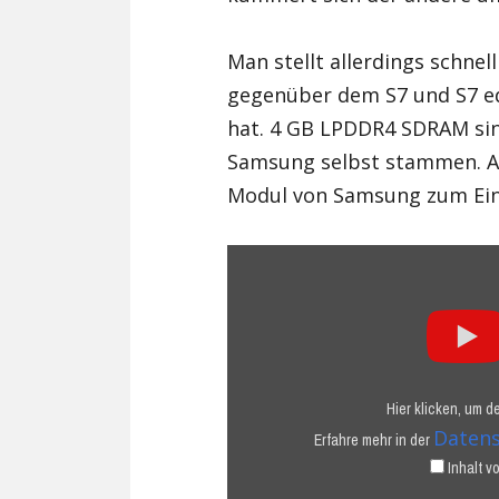
Man stellt allerdings schnel
gegenüber dem S7 und S7 ed
hat. 4 GB LPDDR4 SDRAM sind
Samsung selbst stammen. A
Modul von Samsung zum Ein
„Samsung
Galaxy
Note7
Teardown
Review!“
von
YouTube
Hier klicken, um 
anzeigen
Datens
Erfahre mehr in der
Inhalt 