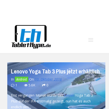
moo
Lenovo Yoga Tab 3 Plus jetzt erhältlich
In
On
10. Oktober 2016
Android
1
5.6K
0
Erst vergangen Monat wurde das
Yoga Tab 3
Lenovo
Plus auf der IFA erstmalig gezeigt, nun hat es auch
endlich den...