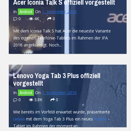
Acer Iconia Talk S offiziell vorgestellt
In
On
1. September 2016
Android
0
4K
0
Mit dem Iconia Talk S hat Acer die neueste Variante
des eigenen Telefonie-Tablets im Rahmen der IFA
2016 angekündigt. Noch...
READ MORE
Lenovo Yoga Tab 3 Plus offiziell
vorgestellt
In
On
1. September 2016
Android
0
3.8K
0
Wie bereits im Vorfeld erwartet wurde, präsentierte
mit dem Yoga Tab 3 Plus ein neues
-
Lenovo
Android
Tablet im Rahmen der momentan...