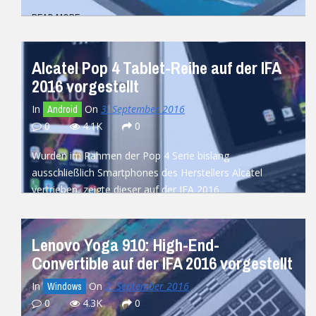
READ MORE
Alcatel Pop 4 Tablet-Reihe auf der IFA
2016 vorgestellt
In
On
3. September 2016
Android
0
4.1K
0
Wurden im Rahmen der Pop 4 Serie bislang
ausschließlich Smartphones des Herstellers Alcatel
vertrieben, zeigte dieser auf der IFA 2016...
READ MORE
Lenovo Yoga 910: High-End-
Convertible auf der IFA 2016 vorgestellt
In
On
2. September 2016
Windows
0
4.3K
0