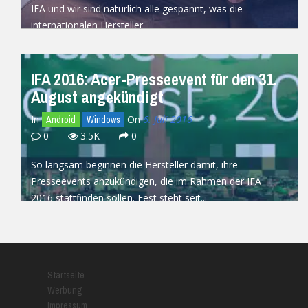
IFA und wir sind natürlich alle gespannt, was die
internationalen Hersteller...
READ MORE
IFA 2016: Acer-Presseevent für den 31.
August angekündigt
In
On
6. Juli 2016
Android
Windows
0
3.5K
0
So langsam beginnen die Hersteller damit, ihre
Presseevents anzukündigen, die im Rahmen der IFA
2016 stattfinden sollen. Fest steht seit...
READ MORE
Startseite
Werbung
Impressum