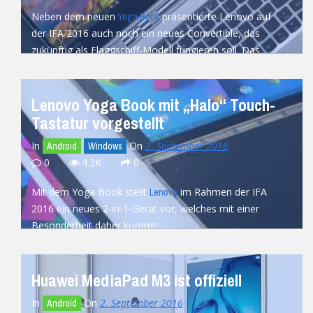
Neben dem neuen
präsentierte Lenovo auf
Yoga Book
der IFA 2016 auch noch ein neues Convertible, das
zukünftig als Flaggschiff-Modell fungieren soll. Das...
READ MORE
Lenovo Yoga Book mit „Halo“ Touch-
Tastatur vorgestellt
In
On
2. September 2016
Android
Windows
0
4.2K
0
Mit dem Yoga Book stellt
im Rahmen der IFA
Lenovo
2016 ein neues 2-in-1-Gerät vor, welches mit einer
Besonderheit daher kommt:...
READ MORE
Huawei MediaPad M3 ist offiziell
In
On
2. September 2016
Android