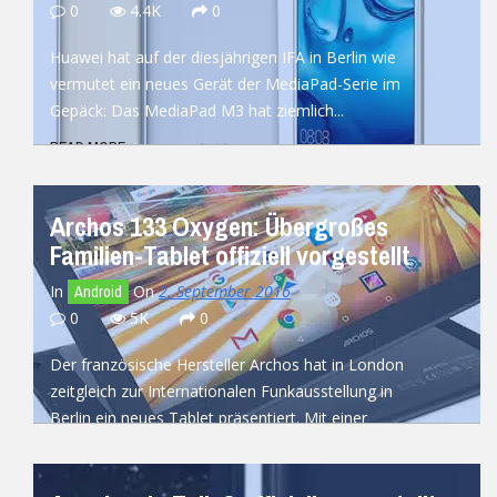
0
4.4K
0
Huawei hat auf der diesjährigen IFA in Berlin wie
vermutet ein neues Gerät der MediaPad-Serie im
Gepäck: Das MediaPad M3 hat ziemlich...
READ MORE
Archos 133 Oxygen: Übergroßes
Familien-Tablet offiziell vorgestellt
In
On
2. September 2016
Android
0
5K
0
Der französische Hersteller Archos hat in London
zeitgleich zur Internationalen Funkausstellung in
Berlin ein neues Tablet präsentiert. Mit einer
Displaydiagonalen von...
READ MORE