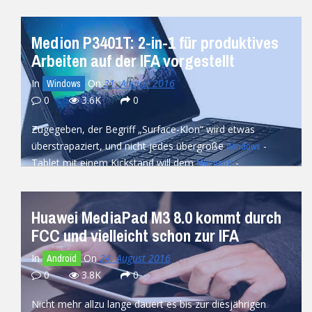
READ MORE
Medion P3401T: 2-in-1 für produktives
Arbeiten auf der IFA vorgestellt
In
On
31. August 2016
Windows
0
3.6K
0
Zugegeben, der Begriff „Surface-Klon“ wird etwas
überstrapaziert, und nicht jedes übergroße
-
Windows
Tablet mit einem Kickstand will dem
-
Microsoft
Flaggschiff Boden streitig...
READ MORE
Huawei MediaPad M3 8.0 kommt durch
FCC und vielleicht schon zur IFA
In
On
24. August 2016
Android
0
3.8K
0
Nicht mehr allzu lange dauert es bis zur diesjährigen