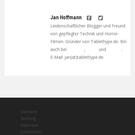
Jan Hoffmann
Leidenschaftlicher Blogger und Freund
von gepflegter Technik und Horror-
Filmen. Gründer von Tablethype.de. Bin
auch bei
,
und
.
Facebook
Twitter
Google+
E-Mail: jan(at)tablethype.de
Startseite
Werbung
Impressum
Datenschutz