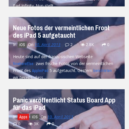
Pad Infinity. Nun stellt...
READ MORE
Neue Fotos der vermeintlichen Front
des iPad 5 aufgetaucht
In
On
10. April 2013
2
2.8K
0
iOS
Heute sind auf der französischen Webseite
zwei frische Fotos von der vermeintlichen
NowhereElse
Front des
5 aufgetaucht. Gestern
Apple
iPad
berichteten
wir bereits, dass...
READ MORE
Panic veröffentlicht Status Board App
für das iPad
In
On
10. April 2013
Apps
iOS
0
3K
0