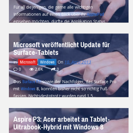
Für all diejenigen, die gerne alle wichtigen
Informationen auf einen Blick über ihr
Apple
iPad
einsehen möchten, dürfte die Applikation Status
Board...
READ MORE
Microsoft veröffentlicht Update für
Surface-Tablets
In
On
10. April 2013
Microsoft
Windows
0
2.6K
0
Das
sowie der Nachfolger, das Surface Pro
Surface RT
mit
8, konnten bisher nicht so richtig Fuß
Windows
fassen. Nichtsdestotrotz wurden rund 1,5...
READ MORE
Aspire P3: Acer arbeitet an Tablet-
Ultrabook-Hybrid mit Windows 8