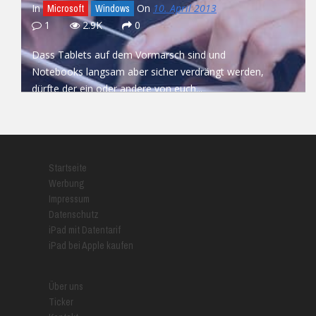
In
On
10. April 2013
Microsoft
Windows
1
2.9K
0
Dass Tablets auf dem Vormarsch sind und
Notebooks langsam aber sicher verdrängt werden,
dürfte der ein oder andere von euch...
READ MORE
Startseite
Werbung
Impressum
Datenschutz
iPad mit Datentarif
iPad bei Apple kaufen
Über uns
Ticker