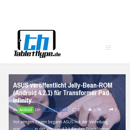
moo
ASUS veröffentlicht Jelly-Bean-ROM
(Android 4.2.1) für Transformer Pad
Infinity
In
On
10. April 2013
0
2.7K
0
Android
Vor einigen Tagen begann ASUS mit der Verteilung
von
in der Version 4.2.1 für das Transformer
Android