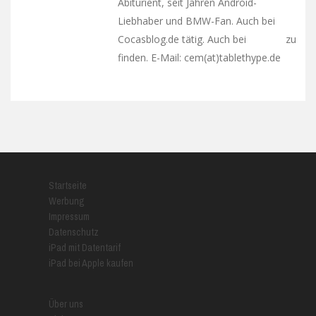
Abiturient, seit Jahren Android-
Liebhaber und BMW-Fan. Auch bei
Cocasblog.de tätig. Auch bei
zu
Google+
finden. E-Mail: cem(at)tablethype.de
Startseite
Werbung
Impressum
Datenschutz
iPad mit Datentarif
iPad bei Apple kaufen
Über uns