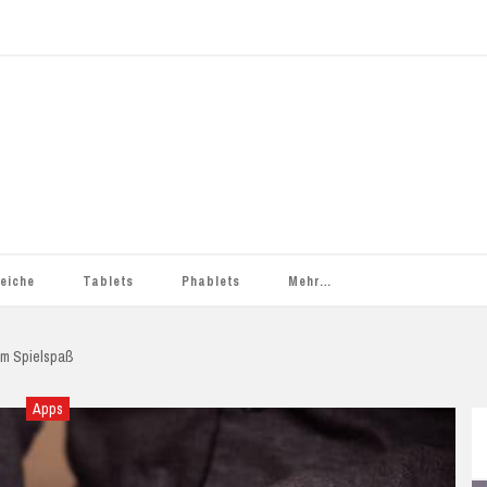
leiche
Tablets
Phablets
Mehr…
Apple
Smartphone-Tarife
ASUS
iPad
Heiße Deals
ASUS ZenFone 2
gem Spielspaß
Chuwi
Datentarife
Smartphone-Tarife
Blackview
iPad (3. Generation)
Chuwi HiBook Pro
Anleitungen
ASUS ZenFone Max
Blackview BV5000
Apps
IM
Colorfly
Einsteigertarife
Datentarife
Bluboo
iPad (4. Generation)
Hi8
G808
Apps
Blackview BV6000
Bluboo Picasso
Cube
Smartphonetarife
Cubot
iPad 2
Hi8 Pro
Cube i7 Book
Deals
Bluboo X9
Cubot Note S