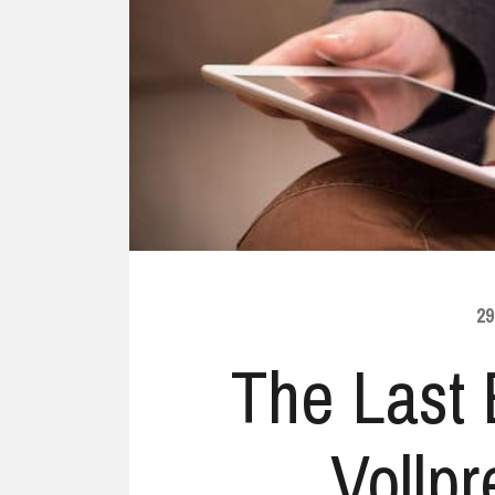
Ubuntu
Flatrate-Date
Chrome OS
Mobilfunk-Ta
Firefox OS
Mobilfunk-Ve
Tizen
Flatrate-Prep
29
The Last 
Vollpr