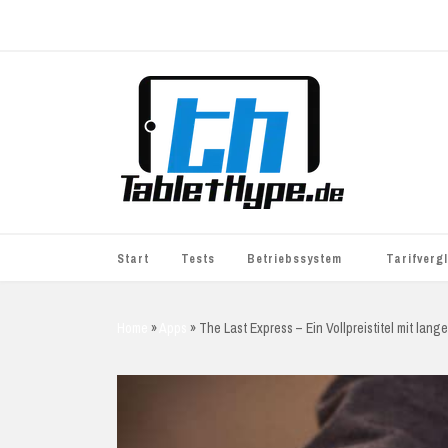
Start
Tests
Betriebssystem
Tarifverg
iOS
simyo
Home
»
Apps
»
The Last Express – Ein Vollpreistitel mit lan
Android
BASE
Windows
WhatsApp S
BlackBerry
o2