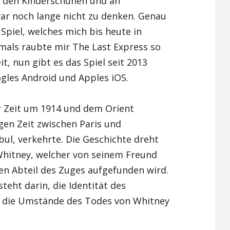
n den Kinderschuhen und an
r noch lange nicht zu denken. Genau
Xiaomi Redmi Note 2
Spiel, welches mich bis heute in
Xiaomi Redmi Note 3 Pr
mals raubte mir The Last Express so
, nun gibt es das Spiel seit 2013
Xiaomi Redmi Note 4
gles Android und Apples iOS.
er Zeit um 1914 und dem Orient
gen Zeit zwischen Paris und
bul, verkehrte. Die Geschichte dreht
Whitney, welcher von seinem Freund
en Abteil des Zuges aufgefunden wird.
teht darin, die Identität des
die Umstände des Todes von Whitney