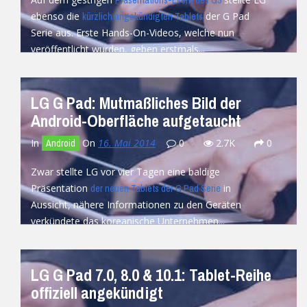
Präsentations-Event des G3
ebenso die
der G Pad
kürzlich angekündigten Tablets
Serie aus. Erste Hands-On-Videos, welche nun
veröffentlicht wurden, geben erstmals...
READ MORE
LG G Pad: Mutmaßliches Bild der
Android-Oberfläche aufgetaucht
In
On
16. Mai 2014
0
2.7K
0
Android
Zwar stellte LG vor vier Tagen eine baldige
Präsentation
in
der neuen Tablets der G Pad Serie
Aussicht, nähere Informationen zu den Geräten
verkündete das koreanische Unternehmen...
READ MORE
LG G Pad 7.0, 8.0 & 10.1: Tablet-Reihe
offiziell angekündigt