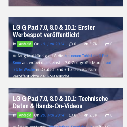
READ MORE
LG G Pad 7.0, 8.0 & 10.1: Erster
Werbespot veröffentlicht
In
On
19. Juni 2014
0
3.7K
0
Android
Anfang Mai kündigte LG die
drei neuen Tablet der G Pad
an, wobei das kleinste, 7.0-Zoll große Modell
Serie
seit
in Deutschland erhältlich ist. Nun
letzter Woche
veröffentlichte der koreanische...
READ MORE
LG G Pad 7.0, 8.0 & 10.1: Technische
Daten & Hands-On-Videos
In
On
28. Mai 2014
0
2.8K
0
Android
Auf dem gestrigen
stellte LG