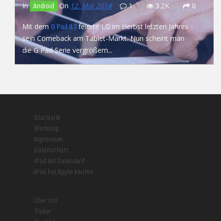
In
On
12. Mai 2014
1
3.2K
0
Android
Mit dem
feierte LG im Herbst letzten Jahres
G Pad 8.3
sein Comeback am Tablet-Markt. Nun scheint man
die G Pad Serie vergrößern...
READ MORE
Startseite
Werbung
Impressum
Datenschutz
iPad mit Datentarif
iPad bei Apple kaufen
Über uns
Ticker