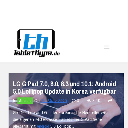
moo
LG G Pad 7.0, 8.0, 8.3 und 10.1: Android
5.0 Lollipop Update in Korea verfügbar
In
On
25. März 2015
0
3.5K
0
Android
Großes Lob an LG – der koreanische Hersteller wird
die eigenen Mittelklasse-Tablets der G Pad Serie
allesamt mit
5.0 Lollipop...
Android