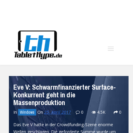
moo
Eve V: Schwarmfinanzierter Surface-
Konkurrent geht in die
Massenproduktion
In
On
25. April 2017
0
4.5K
0
Windows
Das Eve V hatte in der Crowdfunding-Szene enorme
Wellen geschlagen. Die geforderte Summe wurde um