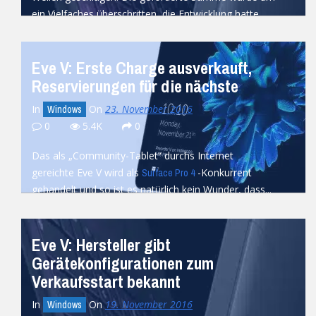
ein Vielfaches überschritten, die Entwicklung hatte...
READ MORE
Eve V: Erste Charge ausverkauft,
Reservierungen für die nächste
In
On
23. November 2016
Windows
0
5.4K
0
Das als „Community-Tablet“ durchs Internet
gereichte Eve V wird als
-Konkurrent
Surface Pro 4
gehandelt und so ist es natürlich kein Wunder, dass...
READ MORE
Eve V: Hersteller gibt
Gerätekonfigurationen zum
Verkaufsstart bekannt
In
On
19. November 2016
Windows