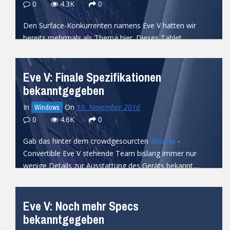
0
4.3K
0
Den Surface-Konkurrenten namens Eve V hatten wir
bereits mehrmals als Thema hier. Dieses Tablet,
welches anders als das Surface, genau...
READ MORE
Eve V: Finale Spezifikationen
bekanntgegeben
In
On
11. November 2016
Windows
0
4.6K
0
Gab das hinter dem crowdgesourcten
-
Windows
Convertible Eve V stehende Team bislang immer nur
wenige Details zur Ausstattung des Geräts bekannt,...
READ MORE
Eve V: Noch mehr Specs
bekanntgegeben