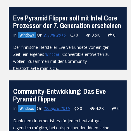
verschiedene Farbvariationen...
READ MORE
Eve Pyramid Flipper soll mit Intel Core
Prozessor der 7. Generation erscheinen
In
On
2. Juni 2016
0
3.5K
0
Windows
Der finnische Hersteller Eve verkündete vor einiger
Zeit, ein eigenes
-Convertible entwerfen zu
Windows
wollen. Zusammen mit der Community
beratschlagte man sich...
READ MORE
Community-Entwicklung: Das Eve
Pyramid Flipper
In
On
22. April 2016
0
4.2K
0
Windows
Dank dem Internet ist es für jeden heutzutage
eigentlich möglich, bei entsprechenden Ideen seine