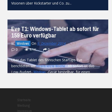
Visionen über Kickstarter und Co. zu...
READ MORE
Eve T1: Windows-Tablet ab sofort für
159 Euro verfügbar
In
On
9. Dezember 2014
Windows
0
4.1K
0
Über das Tablet des finnischen Startups Eve
berichteten wir
. Ab sofort ist das
bereits letzte Woche
Low-Budget-
-Gerät bestellbar, für einen
Windows
Preis...
READ MORE
Startseite
Werbung
Impressum