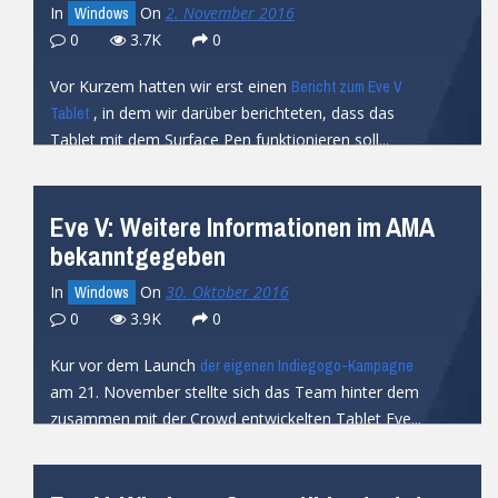
In
On
2. November 2016
Windows
0
3.7K
0
Vor Kurzem hatten wir erst einen
Bericht zum Eve V
, in dem wir darüber berichteten, dass das
Tablet
Tablet mit dem Surface Pen funktionieren soll...
READ MORE
Eve V: Weitere Informationen im AMA
bekanntgegeben
In
On
30. Oktober 2016
Windows
0
3.9K
0
Kur vor dem Launch
der eigenen Indiegogo-Kampagne
am 21. November stellte sich das Team hinter dem
zusammen mit der Crowd entwickelten Tablet Eve...
READ MORE