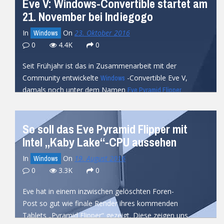
Eve V: Windows-Convertible startet am
21. November bei Indiegogo
In
On
23. Oktober 2016
Windows
0
4.4K
0
Seit Frühjahr ist das in Zusammenarbeit mit der
Community entwickelte
-Convertible Eve V,
Windows
damals noch unter dem Namen
Eve Pyramid Flipper
bekannt, ein...
READ MORE
So soll das Eve Pyramid Flipper mit
Intel „Kaby Lake“-CPU aussehen
In
On
19. August 2016
Windows
0
3.3K
0
Eve hat in einem inzwischen gelöschten Foren-
Post so gut wie finale Render ihres kommenden
Tablets „Pyramid Flipper“ gezeigt. Diese zeigen uns