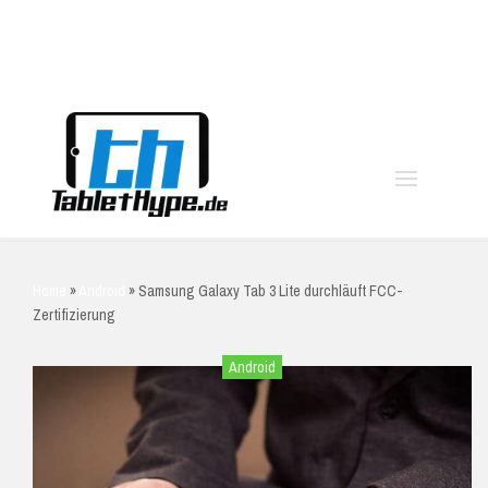
moo
Home
»
Android
»
Samsung Galaxy Tab 3 Lite durchläuft FCC-
Zertifizierung
Android