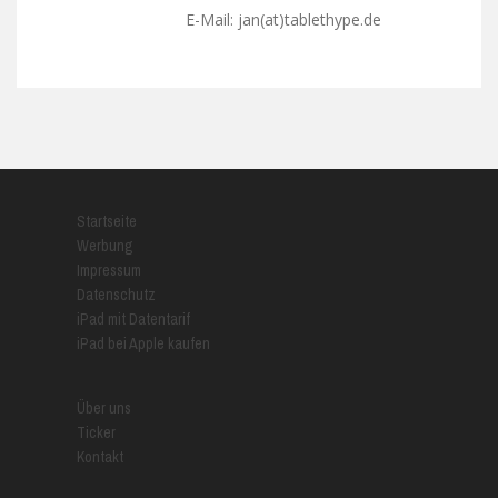
E-Mail: jan(at)tablethype.de
Startseite
Werbung
Impressum
Datenschutz
iPad mit Datentarif
iPad bei Apple kaufen
Über uns
Ticker
Kontakt