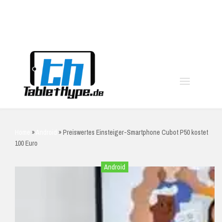
moo
Home
»
Android
»
Preiswertes Einsteiger-Smartphone Cubot P50 kostet
100 Euro
Android