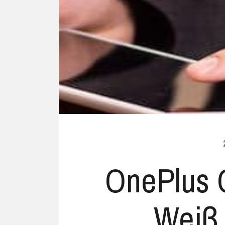
Ubuntu
Flatrate-Date
Chrome OS
Mobilfunk-Ta
Firefox OS
Mobilfunk-Ve
Tizen
Flatrate-Prep
OnePlus 
Weiß 