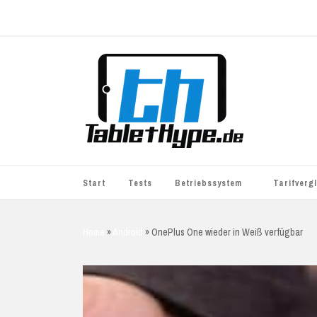
Start
Tests
Betriebssystem
Tarifverg
iOS
simyo
Home
»
Android
»
OnePlus One wieder in Weiß verfügbar
Android
BASE
Windows
WhatsApp S
BlackBerry
o2