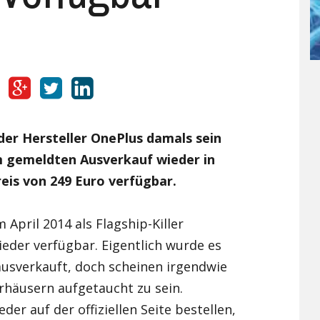
UMI
X98 Air III
Ulefone Future
Umi Rome X
Vernee
Ulefone Metal
UMI Super
Vernee Apollo Lite
Xiaomi
Ulefone Paris
UMI Touch
Vernee Thor 4G
Xiaomi Mi 4
Yota
Ulefone Power 4G
Umi Touch X
Xiaomi Mi4C
Yota YotaPhone 2
er Hersteller OnePlus damals sein
Zopo
Ulefone U007
Xiaomi Mi5
ZOPO Hero 1
em gemeldten Ausverkauf wieder in
eis von 249 Euro verfügbar.
Ulefone Vienna
Xiaomi Mi5s
ZOPO Hero 2
Xiaomi Mi Mix
April 2014 als Flagship-Killer
wieder verfügbar. Eigentlich wurde es
Xiaomi Redmi 3
s ausverkauft, doch scheinen irgendwie
Xiaomi Redmi 3 Pro
rhäusern aufgetaucht zu sein.
der auf der offiziellen Seite bestellen,
Xiaomi Redmi 3S