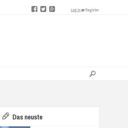
Log in
or
Register
moo
H
Das neuste
E