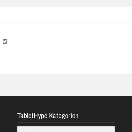
TabletHype Kategorien
TabletHype