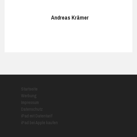
Andreas Krämer
Startseite
Werbung
Impressum
Datenschutz
iPad mit Datentarif
iPad bei Apple kaufen