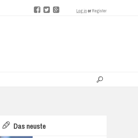
Log in
or
Register
moo
H
Das neuste
E