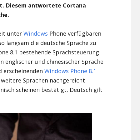
gt. Diesem antwortete Cortana
Xiaomi Redmi Note 2
che.
Xiaomi Redmi Note 3 Pr
eit unter
Windows
Phone verfügbaren
Xiaomi Redmi Note 4
so langsam die deutsche Sprache zu
hone 8.1 bestehende Sprachsteuerung
 in englischer und chinesischer Sprache
ld erscheinenden
Windows Phone 8.1
e weitere Sprachen nachgereicht
nisch scheinen bestätigt, Deutsch gilt