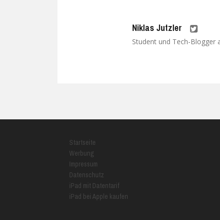
Niklas Jutzler
Student und Tech-Blogger au
Startseite
Werbung
Impressum
Datenschutz
iPad mit Datentarif
iPad bei Apple kaufen