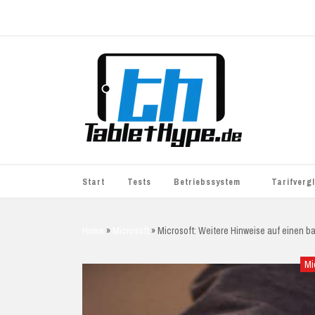
Start
Tests
Betriebssystem
Tarifverg
iOS
simyo
Home
»
Microsoft
»
Microsoft: Weitere Hinweise auf einen b
Android
BASE
Mi
Windows
WhatsApp S
BlackBerry
o2