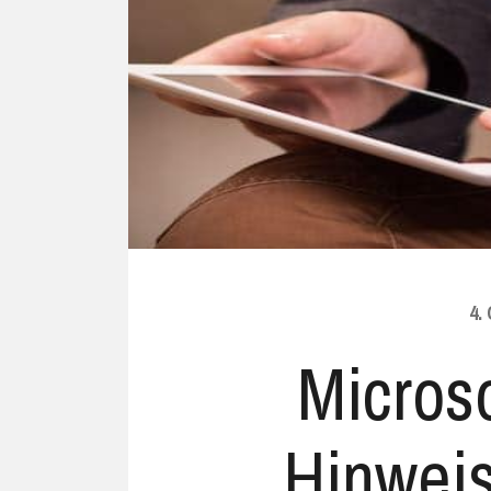
Ubuntu
Flatrate-Date
Chrome OS
Mobilfunk-Ta
Firefox OS
Mobilfunk-Ve
Tizen
Flatrate-Prep
4.
Microso
Hinweis