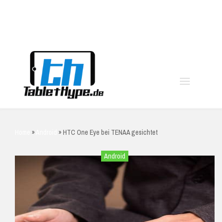
moo
Home
»
Android
»
HTC One Eye bei TENAA gesichtet
Android