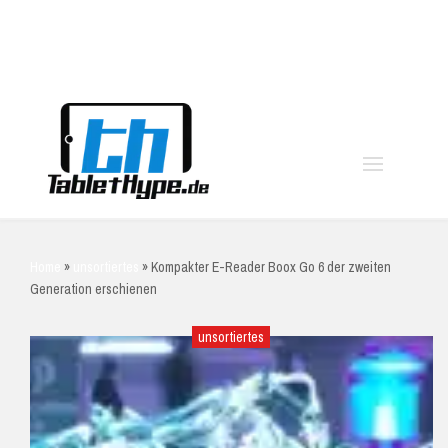
moo
Home
»
unsortiertes
»
Kompakter E-Reader Boox Go 6 der zweiten
Generation erschienen
unsortiertes