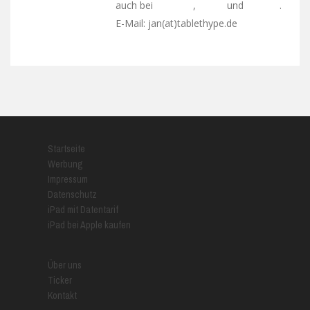
auch bei
,
und
.
Facebook
Twitter
Google+
E-Mail: jan(at)tablethype.de
Startseite
Werbung
Impressum
Datenschutz
iPad mit Datentarif
iPad bei Apple kaufen
Über uns
Ticker
Kontakt