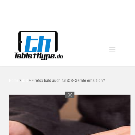
moo
Home
»
iOS
»
Firefox bald auch für iOS-Geräte erhältlich?
iOS