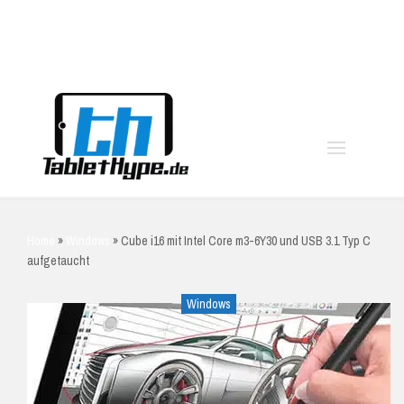
moo
Home
»
Windows
»
Cube i16 mit Intel Core m3-6Y30 und USB 3.1 Typ C
aufgetaucht
Windows