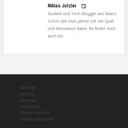
Niklas Jutzler
Student und Tech-Blogger aus Mainz.
Schon seit zwei Jahren mit viel Spaß
und Motivation dabei. Ihr findet mich
auch bei
.
Google+
Startseite
Werbung
Impressum
Datenschutz
iPad mit Datentarif
iPad bei Apple kaufen