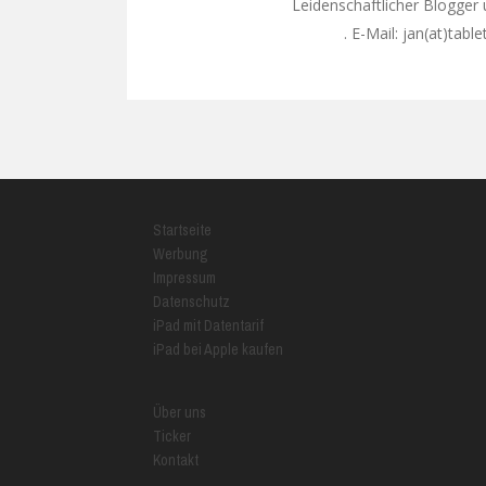
Leidenschaftlicher Blogger
. E-Mail: jan(at)tabl
Google+
Startseite
Werbung
Impressum
Datenschutz
iPad mit Datentarif
iPad bei Apple kaufen
Über uns
Ticker
Kontakt