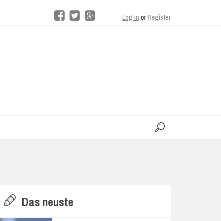
Log in
or
Register
moo
H
Das neuste
E