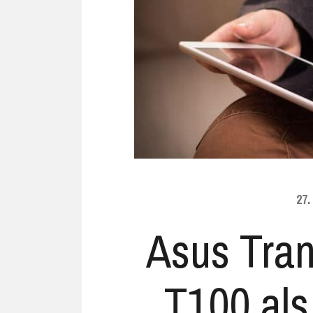
Ubuntu
Flatrate-Date
Chrome OS
Mobilfunk-Ta
Firefox OS
Mobilfunk-Ve
Tizen
Flatrate-Prep
27
Asus Tra
T100 al