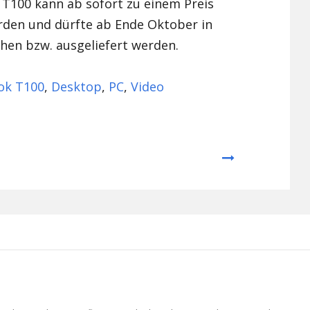
T100 kann ab sofort zu einem Preis
rden und dürfte ab Ende Oktober in
hen bzw. ausgeliefert werden.
ok T100
,
Desktop
,
PC
,
Video
Next