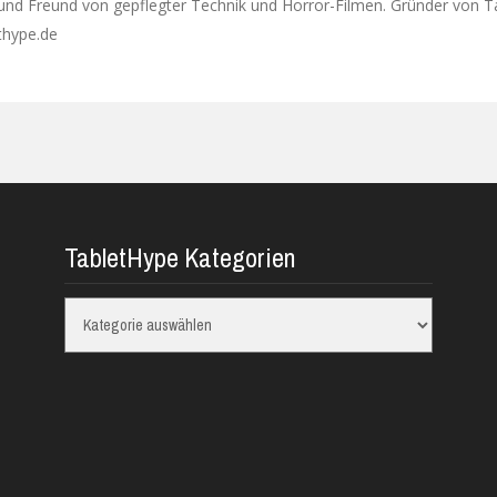
 und Freund von gepflegter Technik und Horror-Filmen. Gründer von T
ethype.de
TabletHype Kategorien
TabletHype
Kategorien