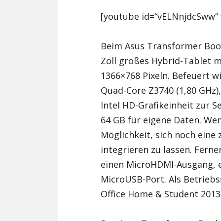
[youtube id=“vELNnjdcSww“ 
Beim Asus Transformer Book
Zoll großes Hybrid-Tablet m
1366×768 Pixeln. Befeuert w
Quad-Core Z3740 (1,80 GHz)
Intel HD-Grafikeinheit zur 
64 GB für eigene Daten. Wem
Möglichkeit, sich noch eine 
integrieren zu lassen. Ferne
einen MicroHDMI-Ausgang, e
MicroUSB-Port. Als Betrieb
Office Home & Student 2013 