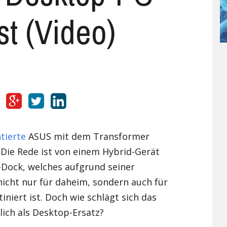
st (Video)
UMI
X98 Air III
Ulefone Future
Umi Rome X
Vernee
Ulefone Metal
UMI Super
Vernee Apollo Lite
Xiaomi
Ulefone Paris
UMI Touch
Vernee Thor 4G
Xiaomi Mi 4
Yota
Ulefone Power 4G
Umi Touch X
Xiaomi Mi4C
Yota YotaPhone 2
Zopo
Ulefone U007
Xiaomi Mi5
ZOPO Hero 1
Ulefone Vienna
Xiaomi Mi5s
ZOPO Hero 2
tierte
ASUS mit dem Transformer
Die Rede ist von einem Hybrid-Gerät
Xiaomi Mi Mix
Dock, welches aufgrund seiner
Xiaomi Redmi 3
icht nur für daheim, sondern auch für
niert ist. Doch wie schlägt sich das
Xiaomi Redmi 3 Pro
lich als Desktop-Ersatz?
Xiaomi Redmi 3S