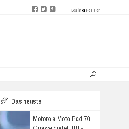
Log in
or
Register
moo
H
Das neuste
E
Motorola Moto Pad 70
Groove bietet JBL-