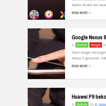
Marke Alcatel ein neues
Ubuntu
Flatrate-Date
READ MORE
Chrome OS
Mobilfunk-Ta
Firefox OS
Mobilfunk-Ve
Google Nexus 6:
Tizen
Flatrate-Prep
In
O
Android
Google
Nach einiger Verzöger
Nexus 6 gestartet. Dab
READ MORE
Huawei P9 beko
In
On
6. Jan
Android