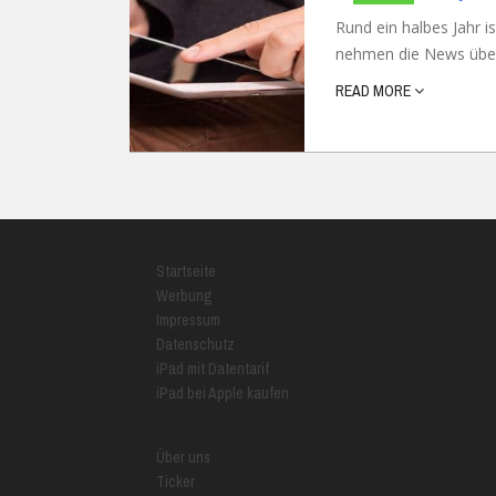
Rund ein halbes Jahr i
nehmen die News über 
READ MORE
Startseite
Werbung
Impressum
Datenschutz
iPad mit Datentarif
iPad bei Apple kaufen
Über uns
Ticker